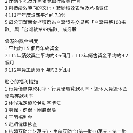
2.連結本地及外商領導銀行薪資行情
3.創造績效導向的文化，鼓勵績效表現及承擔責任
4.113年年度調薪平均約7.3%
5.母公司華南金控獲選為台灣證券交易所「台灣高薪100指
數」與「台灣就業99指數」成分股
優渥的獎金制度
1.平均約1.5 個月年終獎金
2.112年績效獎金平均約3.6個月，112年銷售獎金平均約9.2
個月
3.112年員工酬勞平均約2.5個月
貼心的福利措施
1.行員優惠存款利率、行員優惠貸款利率、退休人員退休金
優惠存款利率
2.休假規定優於勞動基準法
3.勞保、健保、團體保險
4.三節福利金
5.定期健康檢查
6.結婚互助金(3萬元)、生育互助金(第一胎10萬元、第二胎