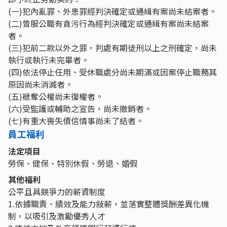
(一)犯內亂罪、外患罪經判決確定或通緝有案尚未結案者。
(二)曾服公職有貪污行為經判決確定或通緝有案尚未結案
者。
(三)犯前二款以外之罪，判處有期徒刑以上之刑確定，尚未
執行或執行未完畢者。
(四)依法停止任用、受休職處分尚未期滿或因案停止職務其
原因尚未消滅者。
(五)褫奪公權尚未復權者。
(六)受監護或輔助之宣告，尚未撤銷者。
(七)有重大喪失債信情事尚未了結者。
員工福利
法定項目
勞保、健保、特別休假、勞退、婚假
其他福利
公平且具競爭力的薪資制度
1.依據職責、績效及能力敍薪，並落實整體獎酬差異化機
制，以吸引及激勵優秀人才