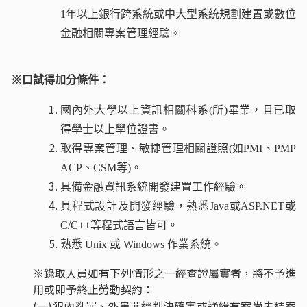
1年以上銀行跨系統或中大型系統規劃建置或數位
金融相關專案管理經驗。
※口試得加分條件：
國內外大學以上資訊相關科系(所)畢業，且已取
得學士以上學位證書。
取得專案管理、敏捷管理相關證照(如PMI、PMP
ACP、CSM等)。
具備金融資訊系統開發建置工作經驗。
具程式設計及開發經驗，熟悉Java或ASP.NET或
C/C++等程式語言皆可。
熟悉 Unix 或 Windows 作業系統。
※錄取人員如有下列情形之一經查證屬實者，將不予進
用或即予終止勞動契約：
(一)犯內亂罪、外患罪經判決確定或通緝有案尚未結案