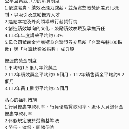
公平且具競爭力的薪資制度
1.依據職責、績效及能力敍薪，並落實整體獎酬差異化機
制，以吸引及激勵優秀人才
2.連結本地及外商領導銀行薪資行情
3.創造績效導向的文化，鼓勵績效表現及承擔責任
4.113年年度調薪平均約7.3%
5.母公司華南金控獲選為台灣證券交易所「台灣高薪100指
數」與「台灣就業99指數」成分股
優渥的獎金制度
1.平均約1.5 個月年終獎金
2.112年績效獎金平均約3.6個月，112年銷售獎金平均約9.2
個月
3.112年員工酬勞平均約2.5個月
貼心的福利措施
1.行員優惠存款利率、行員優惠貸款利率、退休人員退休金
優惠存款利率
2.休假規定優於勞動基準法
3.勞保、健保、團體保險