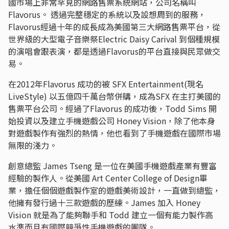
國市場上非常罕見的網路售票系統網站，公司名稱叫
Flavorus。 透過完整穩定的系統以及設想周到的服務，
Flavorus經過十年的成長成為美國第三大網路售票平台，從
世界級的大型電子音樂祭Electric Daisy Carival 到個種規模
的演唱會跟表演，都是透過Flavorus的平台直接與民眾做交
易。
在2012年Flavorus 成功的被 SFX Entertainment(現名
LiveStyle) 以五億四千萬台幣併購，成為SFX 在主打美國的
售票平台公司。經過了Flavorus 的成功後，Todd Sims 開
始投資以及建立手機遊戲公司 Honey Vision，除了他本身
對遊戲製作有強烈的熱情，他也看到了手機遊戲在國際市場
無限的淺力。
創意總監 James Tseng 是一位在美國手機遊戲產業有豐富
經驗的製作人。從美國 Art Center College of Design畢
業，擔任個個遊戲製作室的遊戲美術設計，一直做到總監，
他擁有發行過十三款遊戲的歷練。James 加入 Honey
Vision 就是為了能夠聯手和 Todd 建立一個有能力製作高
水準而且有國際競爭性手機遊戲的團隊。