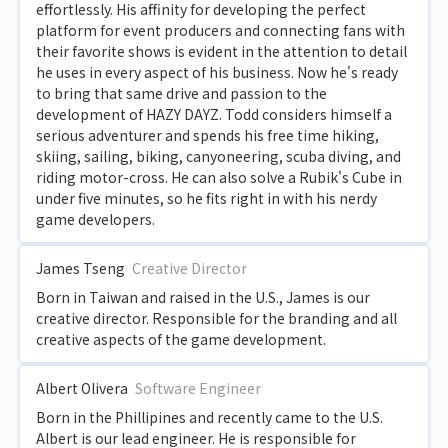
effortlessly. His affinity for developing the perfect
platform for event producers and connecting fans with
their favorite shows is evident in the attention to detail
he uses in every aspect of his business. Now he's ready
to bring that same drive and passion to the
development of HAZY DAYZ. Todd considers himself a
serious adventurer and spends his free time hiking,
skiing, sailing, biking, canyoneering, scuba diving, and
riding motor-cross. He can also solve a Rubik's Cube in
under five minutes, so he fits right in with his nerdy
game developers.
James Tseng
Creative Director
Born in Taiwan and raised in the U.S., James is our
creative director. Responsible for the branding and all
creative aspects of the game development.
Albert Olivera
Software Engineer
Born in the Phillipines and recently came to the U.S.
Albert is our lead engineer. He is responsible for