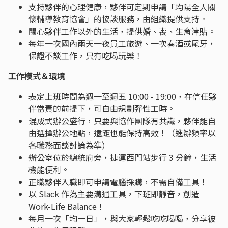
支持夥伴的心理健康，夥伴可定期申請「均陽全人關
懷輔導教育協會」的協談服務，由組織提供支持。
關心夥伴工作以外的生活，提供婚、喪、生育津貼。
每年一次國內兩天一夜員工旅遊、一次春酒或尾牙，
保證不談工作，只有吃喝玩樂！
工作模式＆環境
表定上班時間為週一至週五 10:00 - 19:00，在信任夥
伴當責的前提下，可自由規劃彈性工時。
混成式辦公盛行，只要與協作團隊有共識，夥伴能自
由選擇辦公地點，遠距也能保持高效！（進辦頻率以
各職務面談討論為準）
辦公室位於總統府旁，捷運西門站步行 3 分鐘，生活
機能便利。
正職夥伴入職即可申請電腦採購，不需自備工具！
以 Slack 作為主要溝通工具，下班即靜音，創造
Work-Life Balance！
每月一次「均一日」，與大家輕鬆吃吃喝喝，分享彼