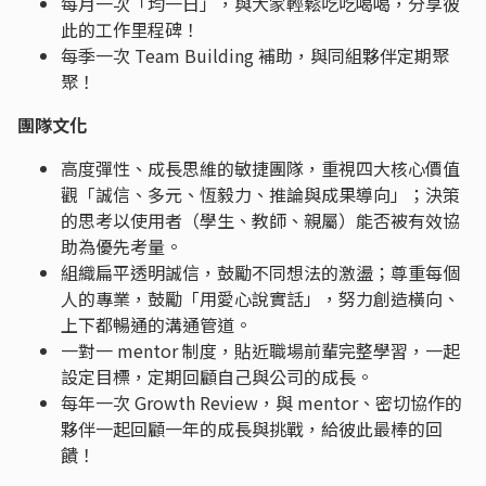
每月一次「均一日」，與大家輕鬆吃吃喝喝，分享彼
此的工作里程碑！
每季一次 Team Building 補助，與同組夥伴定期聚
聚！
團隊文化
高度彈性、成長思維的敏捷團隊，重視四大核心價值
觀「誠信、多元、恆毅力、推論與成果導向」；決策
的思考以使用者（學生、教師、親屬）能否被有效協
助為優先考量。
組織扁平透明誠信，鼓勵不同想法的激盪；尊重每個
人的專業，鼓勵「用愛心說實話」，努力創造橫向、
上下都暢通的溝通管道。
一對一 mentor 制度，貼近職場前輩完整學習，一起
設定目標，定期回顧自己與公司的成長。
每年一次 Growth Review，與 mentor、密切協作的
夥伴一起回顧一年的成長與挑戰，給彼此最棒的回
饋！