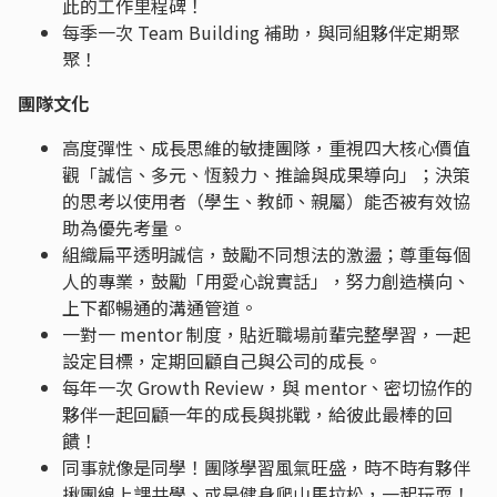
此的工作里程碑！
每季一次 Team Building 補助，與同組夥伴定期聚
聚！
團隊文化
高度彈性、成長思維的敏捷團隊，重視四大核心價值
觀「誠信、多元、恆毅力、推論與成果導向」；決策
的思考以使用者（學生、教師、親屬）能否被有效協
助為優先考量。
組織扁平透明誠信，鼓勵不同想法的激盪；尊重每個
人的專業，鼓勵「用愛心說實話」，努力創造橫向、
上下都暢通的溝通管道。
一對一 mentor 制度，貼近職場前輩完整學習，一起
設定目標，定期回顧自己與公司的成長。
每年一次 Growth Review，與 mentor、密切協作的
夥伴一起回顧一年的成長與挑戰，給彼此最棒的回
饋！
同事就像是同學！團隊學習風氣旺盛，時不時有夥伴
揪團線上課共學、或是健身爬山馬拉松，一起玩耍！