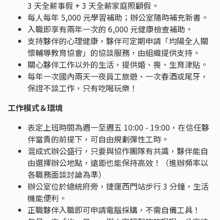
3 天全薪事假 + 3 天全薪家庭照顧假。
每人每年 5,000 元學習補助；辦公室隨時補充新書。
入職即享有兩年一次的 6,000 元健康檢查補助。
支持夥伴的心理健康，夥伴可定期申請「均陽全人關
懷輔導教育協會」的協談服務，由組織提供支持。
關心夥伴工作以外的生活，提供婚、喪、生育津貼。
每年一次國內兩天一夜員工旅遊、一次春酒或尾牙，
保證不談工作，只有吃喝玩樂！
工作模式＆環境
表定上班時間為週一至週五 10:00 - 19:00，在信任夥
伴當責的前提下，可自由規劃彈性工時。
混成式辦公盛行，只要與協作團隊有共識，夥伴能自
由選擇辦公地點，遠距也能保持高效！（進辦頻率以
各職務面談討論為準）
辦公室位於總統府旁，捷運西門站步行 3 分鐘，生活
機能便利。
正職夥伴入職即可申請電腦採購，不需自備工具！