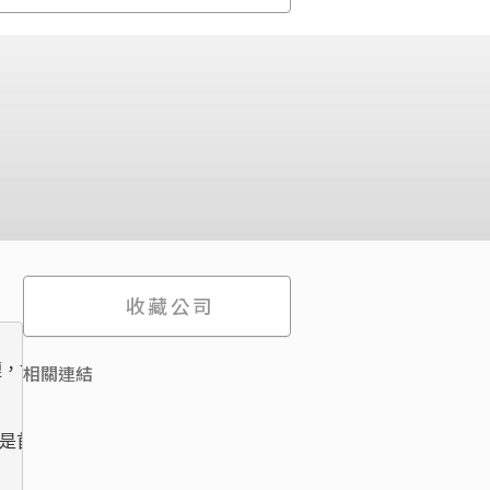
收藏公司
業鏈，協助多家企業在極短時間內完成「無痛上線」，大幅提升檢測
相關連結
必拓是首家獲得 【東京都政府補助】 的台灣 AI 新創公司，這份肯定