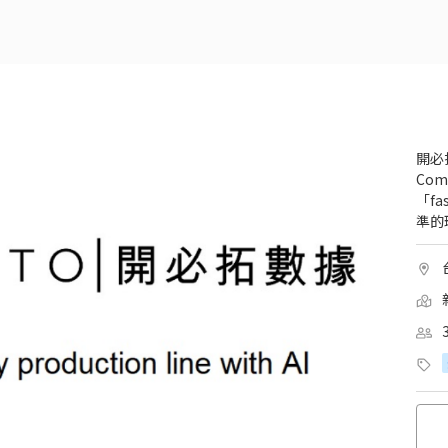
開必
Com
「f
準的