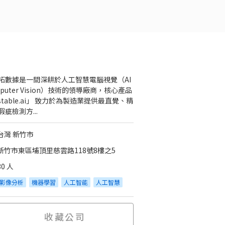
拓數據是一間深耕於人工智慧電腦視覺（AI
puter Vision）技術的領導廠商，核心產品
astable.ai」 致力於為製造業提供最直覺、精
瑕疵檢測方...
台灣 新竹市
新竹市東區埔頂里慈雲路118號8樓之5
30 人
影像分析
機器學習
人工智能
人工智慧
收藏公司