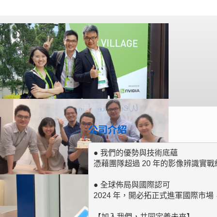
公司介紹
● 我們的優勢與技術底蘊

憑藉團隊超過 20 年的影像辨識實
● 全球佈局與國際認可

2024 年，開必拓正式進軍國際市場，
【加入我們，共同定義未來】
