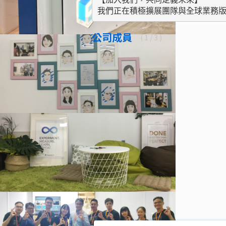
我們正在積極擴展團隊與全球業務版
公司成員
(
1
/ 3 )