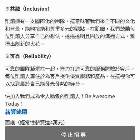
※共融（Inclusion）
凱鈿擁有一支國際化的團隊，這意味著我們來自不同的文化
和背景，能夠接納和尊重多元的觀點。在凱鈿，我們鼓勵每
位凱鈿人分享自己的想法，透過透明且開放的溝通方式，激
盪出創新的火花。
※可靠（Reliabilty）
可靠的團隊凝聚在一起，齊力打造可靠的服務體驗於客戶。
每位凱鈿人專注於為客戶提供優質服務和產品，在這裡你可
以找到屬於自己能發光發熱的舞台。
快加入我們成為令人驕傲的凱鈿人！Be Awesome
Today！
薪資範圍
面議（經常性薪資達4萬元）
停止招募