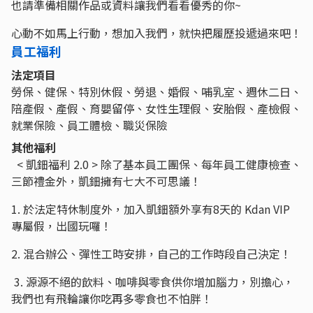
也請準備相關作品或資料讓我們看看優秀的你~
心動不如馬上行動，想加入我們，就快把履歷投遞過來吧！
員工福利
法定項目
勞保、健保、特別休假、勞退、婚假、哺乳室、週休二日、
陪產假、產假、育嬰留停、女性生理假、安胎假、產檢假、
就業保險、員工體檢、職災保險
其他福利
< 凱鈿福利 2.0 > 除了基本員工團保、每年員工健康檢查、
三節禮金外，凱鈿擁有七大不可思議！
1. 於法定特休制度外，加入凱鈿額外享有8天的 Kdan VIP
專屬假，出國玩囉！
2. 混合辦公、彈性工時安排，自己的工作時段自己決定！
3. 源源不絕的飲料、咖啡與零食供你增加腦力，別擔心，
我們也有飛輪讓你吃再多零食也不怕胖！