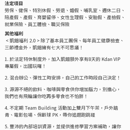
法定項目
勞保、健保、特別休假、勞退、婚假、哺乳室、週休二日、
陪產假、產假、育嬰留停、女性生理假、安胎假、產檢假、
就業保險、員工體檢、職災保險
其他福利
< 凱鈿福利 2.0 > 除了基本員工團保、每年員工健康檢查、
三節禮金外，凱鈿擁有七大不可思議！
1. 於法定特休制度外，加入凱鈿額外享有8天的 Kdan VIP
專屬假，出國玩囉！
2. 混合辦公、彈性工時安排，自己的工作時段自己決定！
3. 源源不絕的飲料、咖啡與零食供你增加腦力，別擔心，
我們也有飛輪讓你吃再多零食也不怕胖！
4. 不定期 Team Building 活動加上雙月下午茶，戶外踏
青、電影包場、保齡球 PK，帶你追趕跑跳碰
5. 豐沛的內部培訓資源，並提供進修學習方案補助，讓你