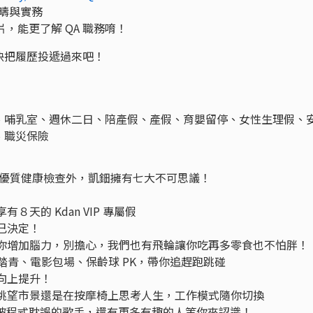
作範疇與實務
，能更了解 QA 職務唷！
快把履歷投遞過來吧！
、哺乳室、週休二日、陪產假、產假、育嬰留停、女性生理假、
、職災保險
獎金、優質健康檢查外，凱鈿擁有七大不可思議！
天的 Kdan VIP 專屬假
己決定！
供你增加腦力，別擔心，我們也有飛輪讓你吃再多零食也不怕胖！
動，戶外踏青、電影包場、保齡球 PK，帶你追趕跑跳碰
向上提升！
邊眺望市景還是在按摩椅上思考人生，工作模式隨你切換
er、被程式耽誤的歌手，還有更多有趣的人等你來認識！