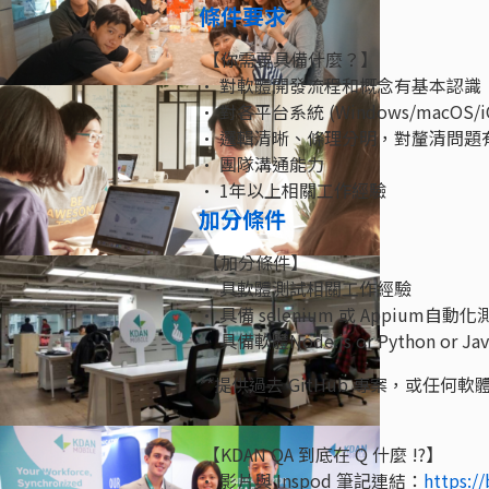
條件要求
【你需要具備什麼？】
• 對軟體開發流程和概念有基本認識
• 對各平台系統 (Windows/macOS
• 邏輯清晰、條理分明，對釐清問題
• 團隊溝通能力
• 1年以上相關工作經驗
加分條件
【加分條件】
• 具軟體測試相關工作經驗
• 具備 selenium 或 Appium自
• 具備軟體Node.js or Python or 
**提供過去 GitHub 專案，或任
【KDAN QA 到底在 Q 什麼 !?】
• 影片與 Inspod 筆記連結：
https:/