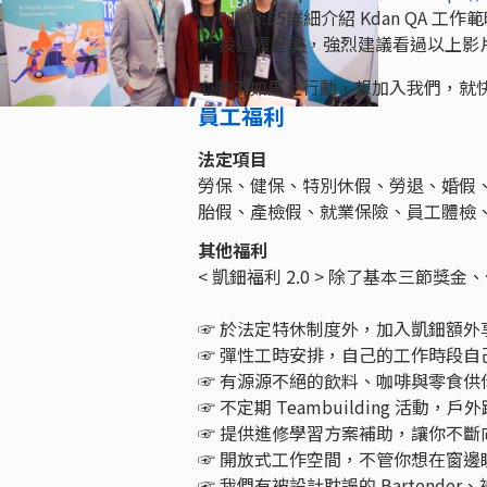
• 01:08:55詳細介紹 Kdan QA 工
• 投遞履歷前，強烈建議看過以上影片
心動不如馬上行動，想加入我們，就
員工福利
法定項目
勞保、健保、特別休假、勞退、婚假
胎假、產檢假、就業保險、員工體檢
其他福利
< 凱鈿福利 2.0 > 除了基本三節
☞ 於法定特休制度外，加入凱鈿額外享有８
☞ 彈性工時安排，自己的工作時段自
☞ 有源源不絕的飲料、咖啡與零食
☞ 不定期 Teambuilding 活
☞ 提供進修學習方案補助，讓你不斷
☞ 開放式工作空間，不管你想在窗
☞ 我們有被設計耽誤的 Bartend