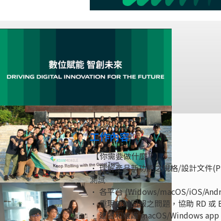
工作內容
【你需要做什麼？】
• 理解產品新功能之規格/設計文件(
測試
• 各平台 (Widows/macOS/iOS
• 重現前線回報之問題，協助 RD 或 B
• 建置和維護 macOS/Windows 