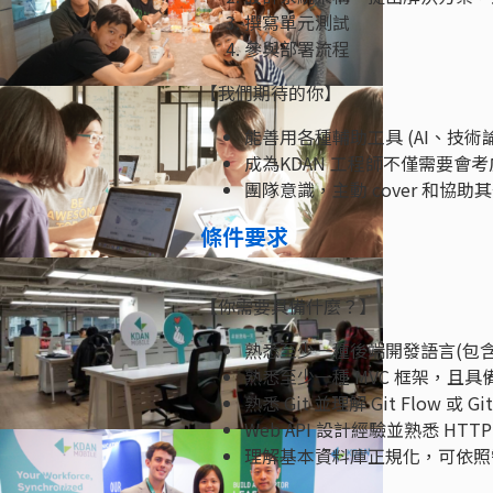
撰寫單元測試
參與部署流程
【我們期待的你】
能善用各種輔助工具 (AI、技術
成為KDAN 工程師不僅需要
團隊意識，主動 cover 和協助
條件要求
【你需要具備什麼？】
熟悉至少一種後端開發語言(包含但不限
熟悉至少一種 MVC 框架，且
熟悉 Git 並理解 Git Flow 或 Gi
Web API 設計經驗並熟悉 HTTP 
理解基本資料庫正規化，可依照需求設