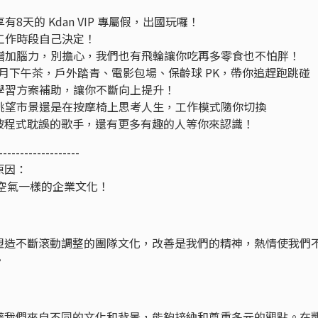
8天的 Kdan VIP 專屬假，出國玩囉！
的工作時段自己決定！
你增加腦力，別擔心，我們也有飛輪讓你吃再多零食也不怕胖！
 活動加上雙月下午茶，戶外踏青、電影包場、保齡球 PK，帶你追趕跑跳碰
修學習方案補助，讓你不斷向上提升！
邊眺望市景還是在按摩椅上思考人生，工作模式隨你切換
der、被程式耽誤的歌手，還有更多有趣的人等你來認識！
-------------------
原因：
像空氣一樣的企業文化！
塑造不斷滾動調整的團隊文化，改善是我們的精神，熱情使我們
境。
著我們來自不同的文化和背景，能夠接納和尊重多元的觀點。在