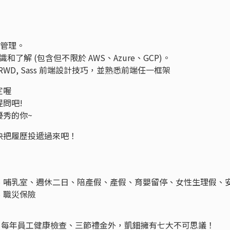
 叢集管理。
解 (包含但不限於 AWS、Azure、GCP)。
SS3, RWD, Sass 前端設計技巧，並熟悉前端任一框架
定喔
問吧!
優秀的你~
快把履歷投遞過來吧！
、哺乳室、週休二日、陪產假、產假、育嬰留停、女性生理假、
、職災保險
工團保、每年員工健康檢查、三節禮金外，凱鈿擁有七大不可思議！