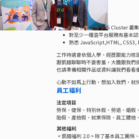
加分條件
【加分條件】
熟悉 Docker / K8S Cluster
對至少一種雲平台服務有基本認識和了
熟悉 JavaScript,HTML, C
工作待遇會依個人學、經歷跟能力核
跟凱鈿聊聊時不要害羞，大膽跟我們提
也請準備相關作品或資料讓我們看看
心動不如馬上行動，想加入我們，就
員工福利
法定項目
勞保、健保、特別休假、勞退、婚假
胎假、產檢假、就業保險、員工體檢
其他福利
< 凱鈿福利 2.0 > 除了基本員