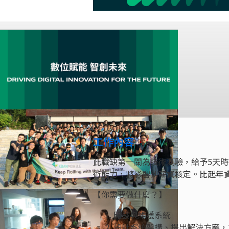
工作內容
此職缺第一關為技術測驗，給予5天
術能力，將影響到薪資核定。比起年資
【你需要做什麼？】
開發與維護系統
設計系統架構、提出解決方案，