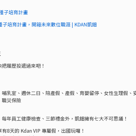
續種子培育計畫
種子培育計畫，開箱未來數位職涯 | KDAN凱鈿
正
快把履歷投遞過來吧！
、哺乳室、週休二日、陪產假、產假、育嬰留停、女性生理假、
、職災保險
工團保、每年員工健康檢查、三節禮金外，凱鈿擁有七大不可思議！
8天的 Kdan VIP 專屬假，出國玩囉！