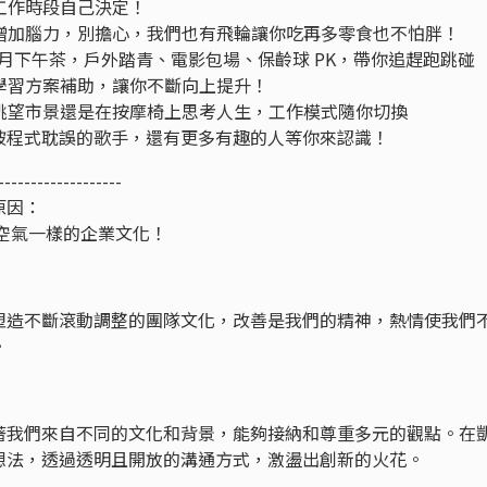
的工作時段自己決定！
你增加腦力，別擔心，我們也有飛輪讓你吃再多零食也不怕胖！
 活動加上雙月下午茶，戶外踏青、電影包場、保齡球 PK，帶你追趕跑跳碰
修學習方案補助，讓你不斷向上提升！
邊眺望市景還是在按摩椅上思考人生，工作模式隨你切換
der、被程式耽誤的歌手，還有更多有趣的人等你來認識！
-------------------
原因：
像空氣一樣的企業文化！
塑造不斷滾動調整的團隊文化，改善是我們的精神，熱情使我們
境。
著我們來自不同的文化和背景，能夠接納和尊重多元的觀點。在
想法，透過透明且開放的溝通方式，激盪出創新的火花。