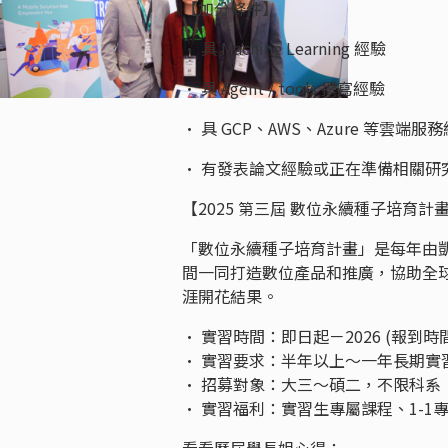
【加分條件】
• 具 Machine Learning 經驗
• 具 Agent / tools 撰寫經驗
• 具 GCP、AWS、Azure 等雲端服
• 有發表論文經驗或正在準備相關研
【2025 第三屆 數位永續種子培育計
「數位永續種子培育計畫」是每年由
間一同打造數位產品和推廣，協助全
涯開花結果。
• 實習時間：即日起－2026 (報到
• 實習要求：半年以上～一年長期實
• 招募對象：大三～碩二，不限科系
• 實習福利：實習生專屬課程、1-1
看看歷屆學長姐心得：