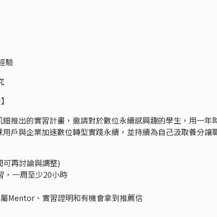
務經驗
究
畫】
凱鈿推出的實習計畫，邀請對於數位永續感興趣的學生，用一年
球用戶與企業加速數位轉型實踐永續，並持續為自己汲取養分讓
時間可再討論與調整)
習，一周至少20小時
專屬Mentor、實習證明和有機會拿到推薦信