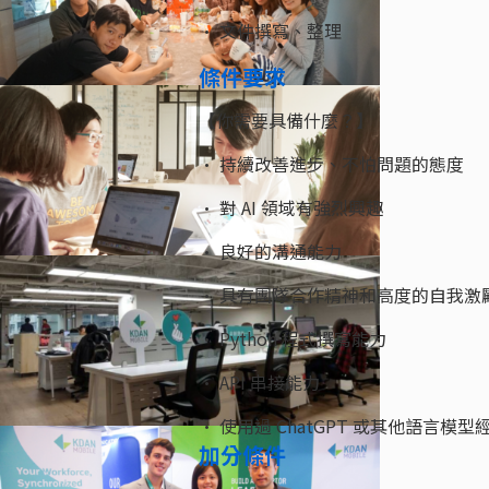
• 文件撰寫、整理
條件要求
【你需要具備什麼？】
• 持續改善進步、不怕問題的態度
• 對 AI 領域有強烈興趣
• 良好的溝通能力
• 具有團隊合作精神和高度的自我激
• Python 程式撰寫能力
• API 串接能力
• 使用過 ChatGPT 或其他語言模型
加分條件