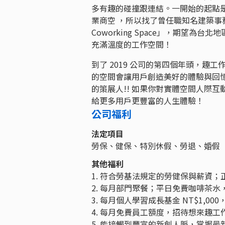
多有趣的碰撞跟連結。一開始的起點
業商空 ，所以找了曾任職知名建築事務所
Coworking Space」，期望
充滿溫度的工作空間！
到了 2019 公司的第四個年頭，
的空間會讓用戶創造美好的體驗與回
的策展人!! 如果你對實體空間人際
給更多用戶更豐富的人生體驗！
公司福利
法定項目
勞保、健保、特別休假、勞退、婚假
其他福利
1. 符合勞基法規定的勞健保與薪資
2. 每月部門聚餐；平日免費咖啡茶
3. 每月個人學習成長基金 NT$1,
4. 每月免費員工額度，招待想來趣
5. 能接觸到豐富的新創人脈，掌握