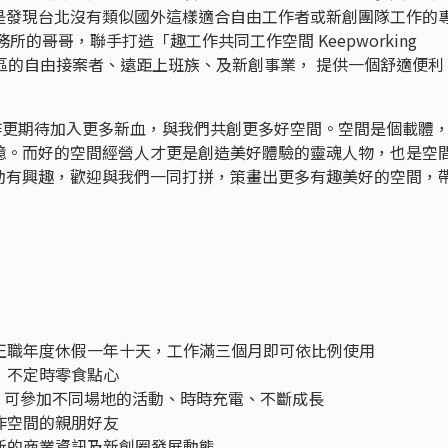
是發現台北沒有類似國外這樣適合自由工作者或新創團隊工作的
的哥哥，聯手打造「趣工作共同工作空間 Keepworking
為台北地區的自由接案者、遠距上班族、及新創事業， 提供一個舒適便利
趣工作更期待加入更多新血，與我們共創更多好空間。空間是個載體
憶。而好的空間經營人才更是創造美好體驗的靈魂人物，也是空
互動有興趣，歡迎與我們一同打拼，策畫出更多有趣美好的空間，
；正職年度休假一年十天，工作滿三個月即可依比例使用
水，不定時零食點心
000，可參加不同場地的活動、時時充電、不斷成長
工作空間的親朋好友
最新的商業資訊及新創圈發展動態