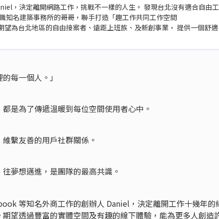
人 Daniel，決定離開網路工作，挑戰不一樣的人生。 發現台北沒有適合自由工
任職知名建築事務所的哥哥，聯手打造「趣工作共同工作空間
Space」， 期望為台北地區的自由接案者、遠距上班族、及新創事業， 提供一個舒適
裡的每一個人。」
，都是為了傳遞溫暖到每位空間使用者心中。
，維繫友善的用戶社群關係。
、往夢想邁進，是團隊的最高共識。
book 等知名外商工作的創辦人 Daniel，決定離開工作十幾年的
。期望透過豐富的實體空間及有趣的線下體驗，能為更多人創造