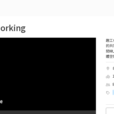
rking
趣工
的共
間線
體空