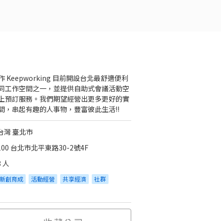
作 Keepworking 目前開設台北最舒適便利
同工作空間之一，並提供自助式會議活動空
上預訂服務。我們期望經營出更多更好的實
間，串起有趣的人事物，豐富彼此生活!!
台灣 臺北市
100 台北市北平東路30-2號4F
8 人
新創育成
活動經營
共享經濟
社群