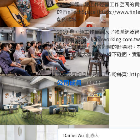
2018 年起，趣工作經營工作空間
的 FinTechSpace (https://w
創的場域。
2019 年，趣工作更踏入了物聯網
(https://space.keepwork
議、上課講座、聚會同樂的好場地。
過好空間讓大家更常在線下碰面、實
憶!!
更多公司訊息請見趣工作粉絲頁: https://ww
公司成員
(
1
/ 1 )
Daniel Wu
創辦人