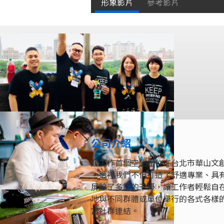
形象影片
參考影片
公司介紹
趣工作首個空間是位在台北市華山文創園區旁的
，這裡我們不但打造了舒適專業、具
屏除了多餘的干擾，讓工作者輕鬆自
地與不同群體或單位舉行的各式各樣
富社群連結。