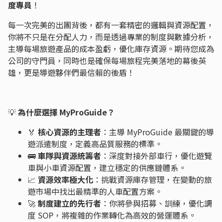
度專員
！
每一次完美的出團背後，都有一套精密的邏輯與資源配置，
你將不只是在分配人力，而是透過專業的制度與數據分析，
主導每場旅遊產品的成本盈虧，優化庫存資源。期待您成為
公司的守門員，同時也是確保每場旅程完美落地的幕後英
雄，更是導遊夥伴們最信賴的後盾！
💡
為什麼選擇 MyProGuide？
🏅
核心資源的主理者
：主導 MyProGuide 最關鍵的導
遊派遣制度，定義高品質服務的標準。
🚌
車隊與資源統籌者
：深度對接外部車行，優化遊覽
車與小車資源配置，建立穩定的供應鏈體系。
📈
資源效率極大化
：挑戰資源庫存管理，在變動的旅
遊市場中找出最精準的人車配置方案。
🚀
制度建立的先行者
：你將參與招募、訓練，優化調
度 SOP，將複雜的作業轉化為高效的營運體系。