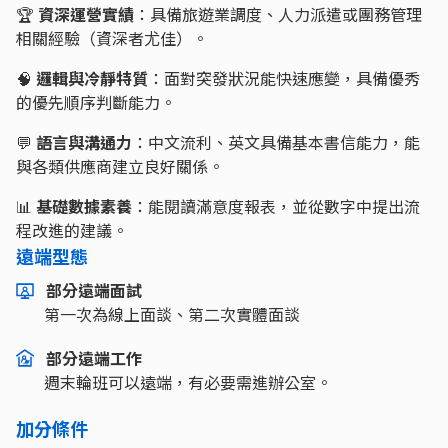
🏆
資深運營實績
：具備旅遊業調度、人力派遣或團務管理
相關經驗（資深者尤佳）。
🧠
邏輯與冷靜特質
：面對突發狀況能快速應變，具備優秀
的優先順序判斷能力。
💬
語言與溝通力
：中文流利、英文具備基本書信能力，能
與各類供應商建立良好關係。
📊
基礎數據素養
：能閱讀滿意度報表，並從數字中提出流
程改進的建議。
遠端型態
部分遠端面試
第一次為線上面談、第二次實體面談
部分遠端工作
週末輪班可以遠端，有必要需進辦公室。
加分條件