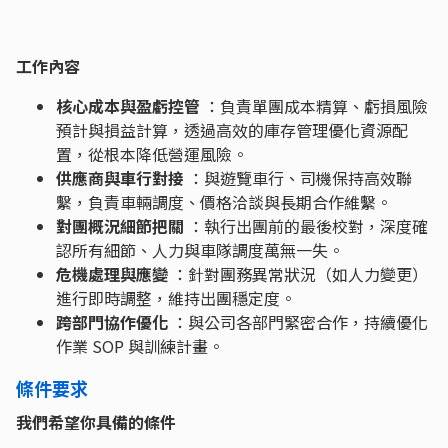
工作內容
核心成本與盈虧控管
：負責單團成本精算、虧損風險
預計與損益計算，透過高效的庫存管理優化資源配
置，從根本降低營運風險。
供應商與車行對接
：與遊覽車行、司機保持高效聯
繫，負責車輛調度、價格洽談與長期合作維繫。
對團概況細節把關
：執行出團前的最後校對，深度確
認所有細節、人力與車隊調度萬無一失。
危機處理與應變
：針對團務異常狀況（如人力變更）
進行即時調整，維持出團穩定度。
跨部門協作優化
：與公司各部門緊密合作，持續優化
作業 SOP 與訓練計畫。
條件要求
我們希望你具備的條件