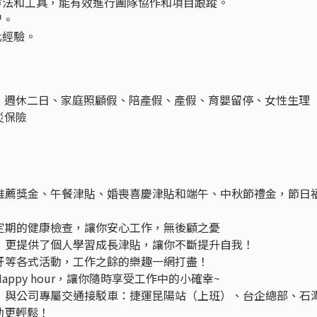
方法和工具，能有效進行團隊協作和項目跟蹤。
習。
化經驗。
、週休二日、家庭照顧假、陪產假、產假、育嬰留停、女性生理
災保險
才推薦獎金、午餐津貼、婚喪喜慶津貼和端午、中秋節禮金，節日
與定期的健康檢查，讓你安心工作，無後顧之憂
外，更提供了個人學習成長津貼，讓你不斷提升自我！
尾牙等各式活動，工作之餘的樂趣一網打盡！
appy hour，讓你隨時享受工作中的小確幸~
助，與公司專屬交通接駁車：捷運昆陽站（上班）、台企總部、石
勤更輕鬆！