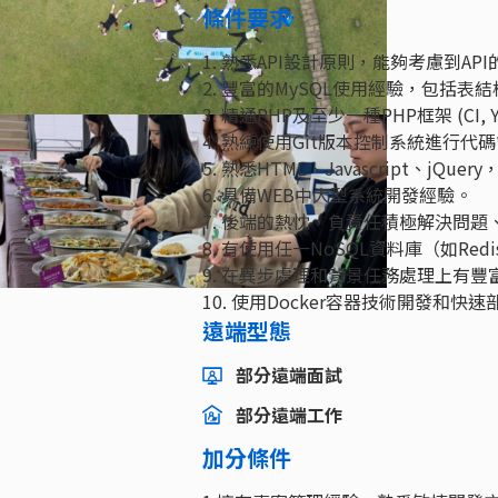
條件要求
1. 熟悉API設計原則，能夠考慮到AP
2. 豐富的MySQL使用經驗，包括表
3. 精通PHP及至少一種PHP框架 (CI, Yii2
4. 熟練使用Git版本控制系統進行代
5. 熟悉HTML、Javascript、j
6. 具備WEB中大型系統開發經驗。
7. 後端的熱忱，負責任積極解決問
8. 有使用任一NoSQL資料庫（如Re
9. 在異步處理和背景任務處理上有豐
10. 使用Docker容器技術開發和快
遠端型態
部分遠端面試
部分遠端工作
加分條件