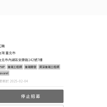
正職
台灣 臺北市
台北市內湖區安康路142號7樓
PHP
後端工程師
後端開發
資深後端工程師
lavarel
新於 2025-02-04
停止招募