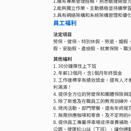
1.擁有專案管理經驗，熟悉敏捷開發
2.能夠獨立作業、主動積極並持續學
3.具有網絡架構和系統架構管理和優
員工福利
法定項目
勞保、健保、特別休假、勞退、婚假
假、安胎假、產檢假、就業保險、職
其他福利
1. 30分鐘彈性上下班
2. 年薪13個月，含1個月年終獎金
3. 工作達標享有績效獎金，還有人
利滿滿！
4. 提供全方位的勞健保和團體保險
5. 除了新進及在職員工的教育訓練
6. 烤肉活動、部門聚餐，還有年終
7. 無限供應咖啡和零食，及不定時的H
8. 提供員工專屬停車場或停車費補
公園、捷運松山站（下班），讓你通