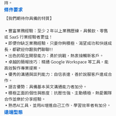
持。
條件要求
【我們期待你具備的特質】
▪豐富業務經驗：至少 2 年以上業務歷練，具餐飲、零售
或 SaaS 行業經驗者更佳！
▪即便你缺乏業務經驗，只要你夠積極、渴望成功和快速成
長，都歡迎你跟我們聊聊!!
▪出色的陌生開發能力：勇於挑戰，熱衷接觸新客戶。
▪卓越的簡報技巧：精通 Google Workspace 等工具，能
高效製作專業提案。
▪優秀的溝通與談判能力：自信表達，善於說服客戶達成合
作。
▪語言優勢：具備基本英文溝通能力者加分。
▪積極正面的個性與態度：抗壓性強、主動積極，熱愛團隊
合作並樂於分享經驗。
▪熟悉AI工具，並用AI增進自己工作、學習效率者有加分。
遠端型態