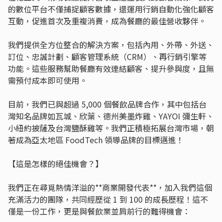
的數位平台不僅捕捉顧客數據，還運用行銷自動化強化顧客
互動，促進首次及重複消費，成為餐廳的最佳營收夥伴。
我們提供全方位整合的解決方案，包括內用、外帶、外送、
訂位、忠誠計劃、顧客管理系統（CRM）、再行銷引擎等
功能。這些服務幫助餐廳有效連結顧客、提升參與度，且無
需預付成本即可使用。
目前，我們已與超過 5,000 個餐飲品牌合作，其中包括台
灣知名品牌如瓦城、欣葉、德州美墨炸雞、YAYOI 彌生軒、
小紐約披薩及台灣鹽酥雞等。我們正積極拓展台灣市場，朝
著成為亞太地區 FoodTech 領導品牌的目標邁進！
【這是怎樣的絕佳機會？】
我們正在尋覓熱情洋溢的**商業開發代表**，加入我們這個
充滿活力的團隊，共同經歷從 1 到 100 的成長歷程！這不
僅是一份工作，更是與餐飲業並肩前行的難得機會：