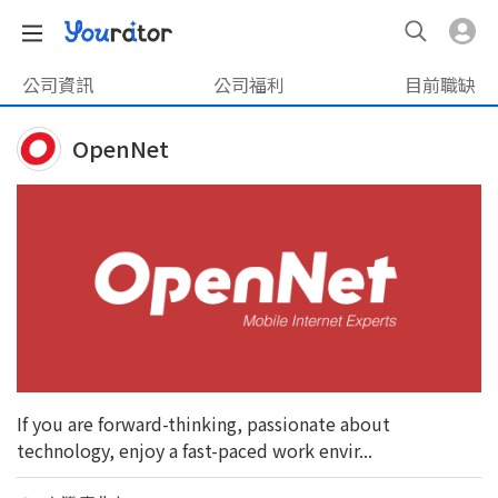
公司資訊
公司福利
目前職缺
OpenNet
If you are forward-thinking, passionate about
technology, enjoy a fast-paced work envir...