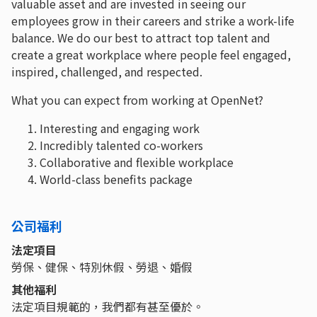
valuable asset and are invested in seeing our
employees grow in their careers and strike a work-life
balance. We do our best to attract top talent and
create a great workplace where people feel engaged,
inspired, challenged, and respected.
What you can expect from working at OpenNet?
Interesting and engaging work
Incredibly talented co-workers
Collaborative and flexible workplace
World-class benefits package
公司福利
法定項目
勞保、健保、特別休假、勞退、婚假
其他福利
法定項目規範的，我們都有甚至優於。