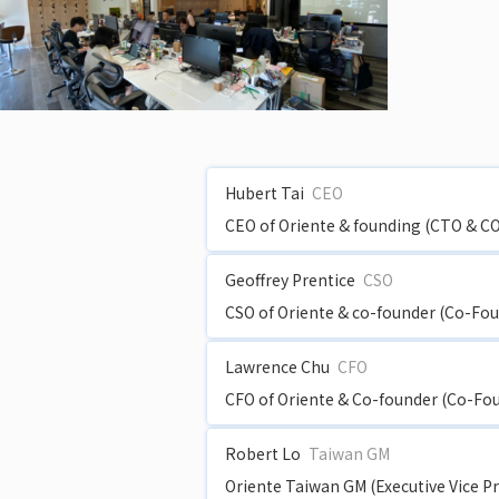
Hubert Tai
CEO
CEO of Oriente & founding (CTO & C
Geoffrey Prentice
CSO
CSO of Oriente & co-founder (Co-Fou
Lawrence Chu
CFO
CFO of Oriente & Co-founder (Co-Fou
Robert Lo
Taiwan GM
Oriente Taiwan GM (Executive Vice P