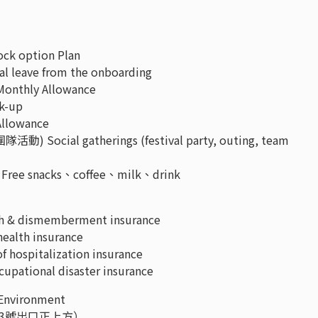
 option Plan
eave from the onboarding
nthly Allowance
k-up
llowance
cial gatherings (festival party, outing, team
snacks、coffee、milk、drink
 & dismemberment insurance
lth insurance
spitalization insurance
onal disaster insurance
nvironment
站3號出口正上方）