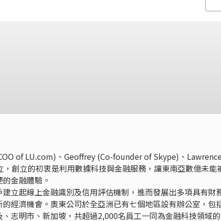
OO of LU.com)、Geoffrey (Co-founder of Skype)、Lawrenc
ine)在香港創立，創立的初衷是利用數據科技與金融服務，讓東南亞數億未能
便的金融體驗。
戶建立起線上金融識別及信用評估機制，進而發展出多項具有財
新的經濟機會。奧東公司於全亞洲已有七個地區設有辦公室，包
、志明市、新加坡，共超過2,000名員工一同為金融科技領域的