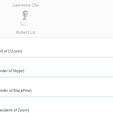
Lawrence Chu
Robert Lo
OO of LU.com)
nder of Skype)
nder of BlackPine)
resident of Zoom)