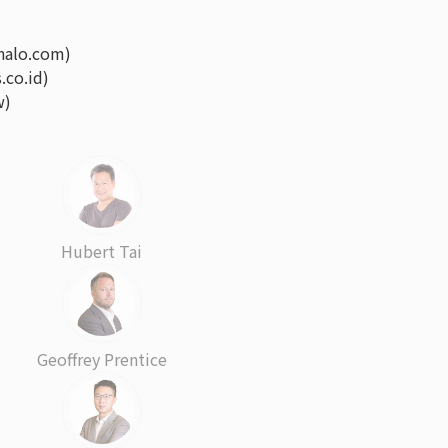
halo.com)
co.id)
w)
Hubert Tai
Geoffrey Prentice