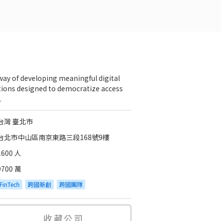
way of developing meaningful digital
tions designed to democratize access
.
台灣 臺北市
台北市中山區南京東路三段168號9樓
1600 人
9700 萬
FinTech
跨國新創
跨國團隊
收藏公司