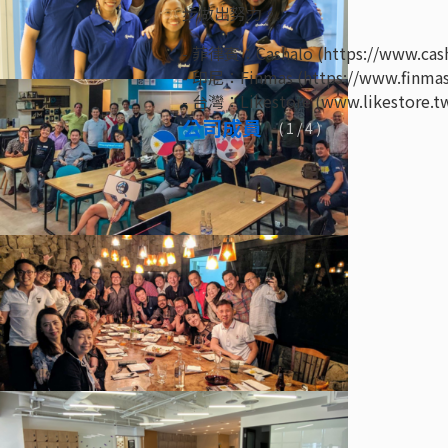
步做出努力。
- 菲律賓：Cashalo (https://www.cas
- 印尼：Finmas (https://www.finmas.
- 台灣：Likestore (www.likestore.t
公司成員
(
1
/ 4 )