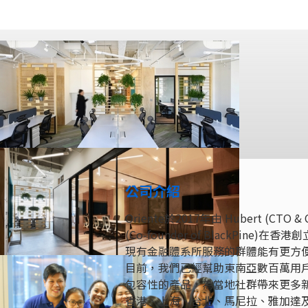
公司介紹
Oriente於2017年由 Hubert (CTO & C
(Co-founder of BlackP
現有金融體系所服務的群體能有更方
目前，我們已經幫助東南亞數百萬用
包容性的產品，為當地社群帶來更多
香港、上海、台北、馬尼拉、雅加達及