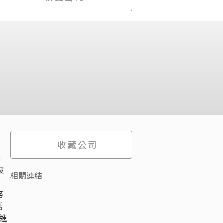
收藏公司
e
被
相關連結
務
括
進