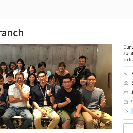
ranch
Our 
solu
to fi..