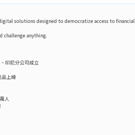
gital solutions designed to democratize access to financial
d challenge anything.
菲律賓、印尼分公司成立
產品上線
0萬人
線