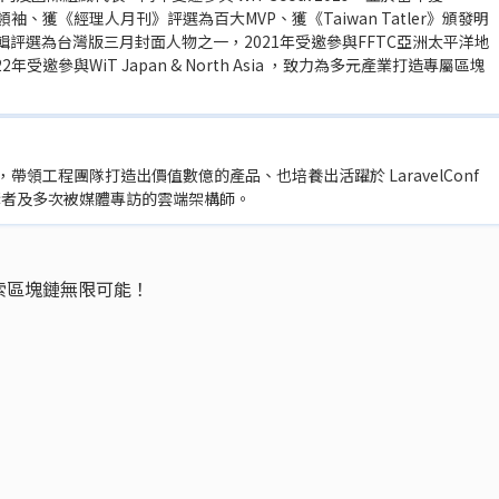
領袖、獲《經理人月刊》評選為百大MVP、獲《Taiwan Tatler》頒發明
洲特輯評選為台灣版三月封面人物之一，2021年受邀參與FFTC亞洲太平洋地
邀參與WiT Japan & North Asia ，致力為多元產業打造專屬區塊
帶領工程團隊打造出價值數億的產品、也培養出活躍於 LaravelConf
盛會的講者及多次被媒體專訪的雲端架構師。
索區塊鏈無限可能！