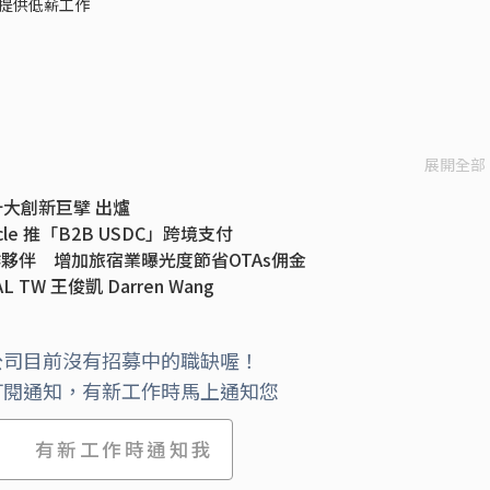
提供低薪工作
展開全部
灣十大創新巨擘 出爐
le 推「B2B USDC」跨境支付
太合作夥伴 增加旅宿業曝光度節省OTAs佣金
IAL TW 王俊凱 Darren Wang
奧丁丁想用區塊鏈顛覆跨境交易，龐大野心如何達成？
cher氏がOwlTing取締役に就任
公司目前沒有招募中的職缺喔！
訂閱通知，有新工作時馬上通知您
有新工作時通知我