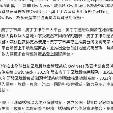
服務涵蓋 奧丁丁新聞 OwlNews、故事所 OwlStay；B2B服務以區
宿管理系統 OwlNest、奧丁丁區塊鏈應用服務 OwlTing
丁丁支付 OwlPay，為多元產業打造專屬區塊鏈應用服務。
、奧丁丁市集、奧丁丁揪你三大平台。奧丁丁體驗以開發在地深
讓旅人得以深入當地，享受截然不同的深刻體驗。奧丁丁揪你結
服務，讓旅程安排更為便捷。奧丁丁市集專注推廣台灣優質商家
，平台涵蓋上千項嚴選商品，並推出全台首創地圖式商品輯－鮮
，致力讓更多台灣優質產品登上國際舞台。
7年推出全球首創區塊鏈旅宿管理系統 OwlNest 及區塊鏈食品
鏈防偽系統 OwlCheck，2019年發表奧丁丁區塊鏈應用服務，並推
20年研發區塊鏈疫苗溯源管理系統與醫療檢測追蹤系統，2021年
導入醫療、旅遊、農業、汽車、國防科技等領域，致力為多元產
革新。
所。奧丁丁新聞透過以太坊區塊鏈機制，建立公開、透明新形態新
新生態。故事所為旅宿整合服務，透過跨界合作與資源整合，提