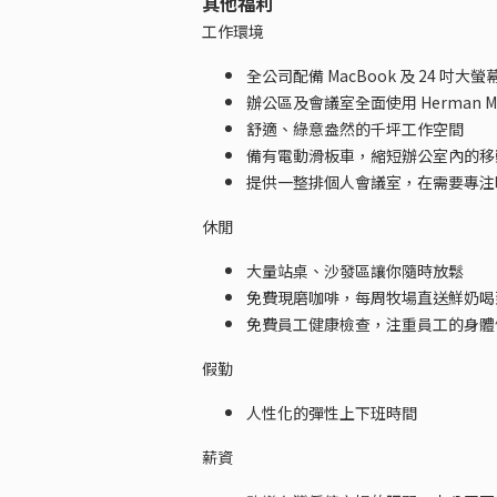
其他福利
工作環境
全公司配備 MacBook 及 24 吋大螢
辦公區及會議室全面使用 Herman Mi
舒適、綠意盎然的千坪工作空間
備有電動滑板車，縮短辦公室內的移
提供一整排個人會議室，在需要專注
休閒
大量站桌、沙發區讓你隨時放鬆
免費現磨咖啡，每周牧場直送鮮奶喝
免費員工健康檢查，注重員工的身體
假勤
人性化的彈性上下班時間
薪資