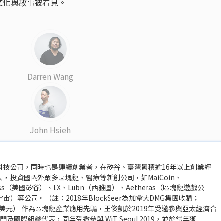
文化與故事被看見。
Darren Wang
John Hsieh
科技公司，同時也是連續創業者，在矽谷、臺灣累積逾16年以上創業經
，投資國內外眾多區塊鏈、醫療等新創公司，如MaiCoin、
press（美國矽谷）、I.X、Lubn（西雅圖）、Aetheras（區塊鏈遊戲公
宇宙）等公司。（註：2018年BlockSeer為加拿大DMG集團收購；
千萬美元） 作為區塊鏈產業應用先驅，王俊凱於2019年受邀參與亞太經濟合
國際組織代表，同年受邀參與 WiT Seoul 2019，並於當年獲