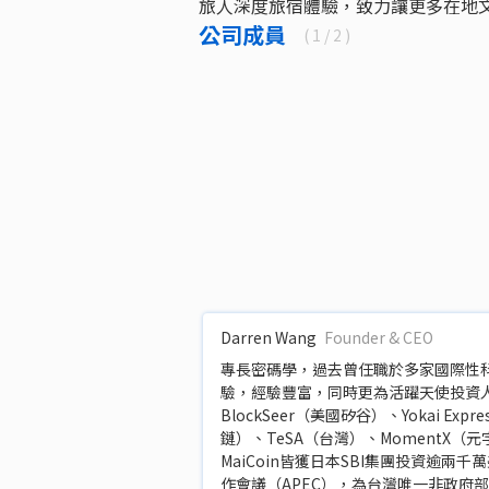
旅人深度旅宿體驗，致力讓更多在地
公司成員
(
1
/ 2 )
Darren Wang
Founder & CEO
專長密碼學，過去曾任職於多家國際性
驗，經驗豐富，同時更為活躍天使投資人
BlockSeer（美國矽谷）、Yokai Ex
鏈）、TeSA（台灣）、MomentX（元
MaiCoin皆獲日本SBI集團投資逾兩
作會議（APEC），為台灣唯一非政府部門及