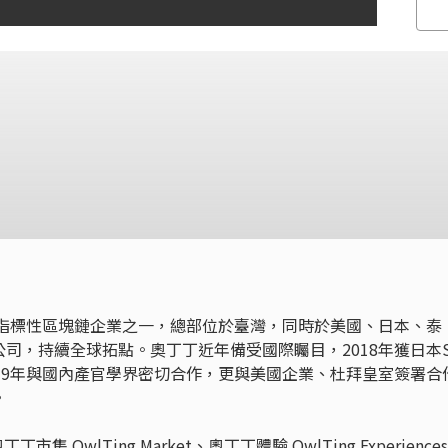
球指標性區塊鏈企業之一，總部位於臺灣，同時於美國、日本、泰
司，持續全球拓點。奧丁丁近年備受國際矚目，2018年獲日本S
19年與國內產官學界密切合作，更與美國企業、杜拜皇室簽署合
。
OwlTing Market、奧丁丁體驗 OwlTing Experience