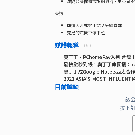
改變台灣僱傭市場的陋習，本公司不
交通
捷運大坪林站出站 2 分鐘直達
充足的汽機車停車位
媒體報導
( 6 )
奧丁丁、PChomePay入列 台
最快數秒到帳！奧丁丁集團攜 Circ
奧丁丁成Google Hotels亞
2021 ASIA'S MOST INFLUENT
目前職缺
光拿執照就花至少500萬美元！
ナスダック元副会長のSandy Fru
該
按下