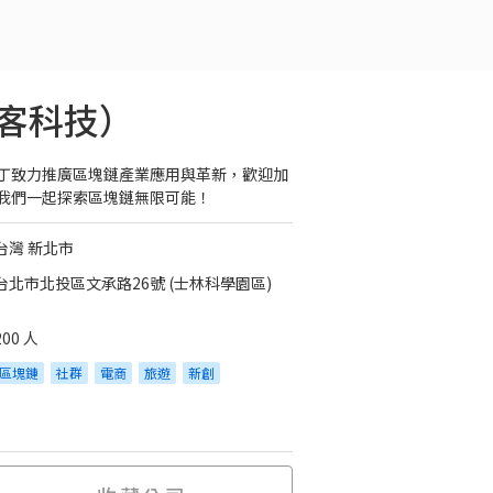
客科技）
丁致力推廣區塊鏈產業應用與革新，歡迎加
我們一起探索區塊鏈無限可能！
台灣 新北市
台北市北投區文承路26號 (士林科學園區)
200 人
區塊鏈
社群
電商
旅遊
新創