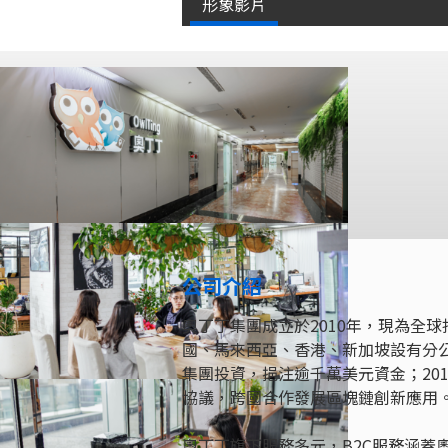
形象影片
公司介紹
奧丁丁集團成立於2010年，現為全
國、馬來西亞、香港、新加坡設有分公
集團投資，挹注逾千萬美元資金；20
協議，跨國合作發展區塊鏈創新應用
奧丁丁旗下服務多元，B2C服務涵蓋奧丁丁市集 