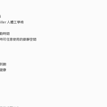
幕
ller 人體工學椅
動時間
時可任意使用的僻靜空間
到飽
健康