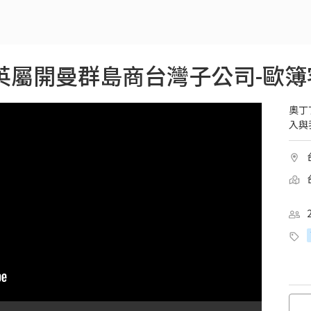
英屬開曼群島商台灣子公司-歐簿
奧丁
入與