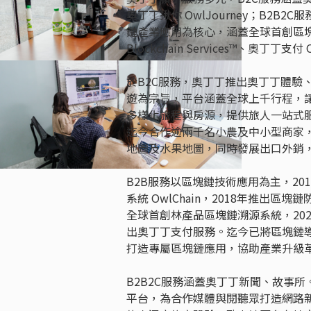
奧丁丁揪你 OwlJourney；B2B2C
鏈產業應用為核心，涵蓋全球首創區塊鏈旅
Blockchain Services™、奧
於B2C服務，奧丁丁推出奧丁丁體驗
遊為宗旨，平台涵蓋全球上千行程，
多樣化旅程與房源，提供旅人一站式
迄今合作逾兩千名小農及中小型商家
地圖及水果地圖，同時發展出口外銷
B2B服務以區塊鏈技術應用為主，201
系統 OwlChain，2018年推出區塊
全球首創林產品區塊鏈溯源系統，20
出奧丁丁支付服務。迄今已將區塊鏈
打造專屬區塊鏈應用，協助產業升級
B2B2C服務涵蓋奧丁丁新聞、故事
平台，為合作媒體與閱聽眾打造網路