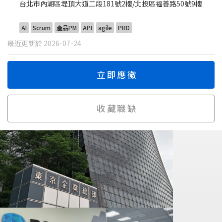
台北市內湖區堤頂大道二段181號2樓/北投區福善路50號9樓
AI
Scrum
產品PM
API
agile
PRD
最近更新於 2026-07-24
立即應徵
收藏職缺