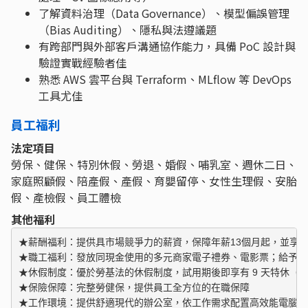
了解資料治理（Data Governance）、模型偏誤管理
（Bias Auditing）、隱私與法遵議題
有跨部門與外部客戶溝通協作能力，具備 PoC 設計與
驗證實戰經驗者佳
熟悉 AWS 雲平台與 Terraform、MLflow 等 DevOps
工具尤佳
員工福利
法定項目
勞保、健保、特別休假、勞退、婚假、哺乳室、週休二日、
家庭照顧假、陪產假、產假、育嬰留停、女性生理假、安胎
假、產檢假、員工體檢
其他福利
★薪酬福利：提供具市場競爭力的薪資，保障年薪13個月起，並享有
★職工福利：發放同現金使用的多元商家電子禮券、電影票；給予結
★休假制度：優於勞基法的休假制度，試用期後即享有 9 天特休（按
★保險保障：完整勞健保，提供員工全方位的在職保障 

★工作環境：提供舒適現代的辦公室，依工作需求配置高效能電腦、雙