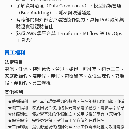
了解資料治理（Data Governance）、模型偏誤管理
（Bias Auditing）、隱私與法遵議題
有跨部門與外部客戶溝通協作能力，具備 PoC 設計與
驗證實戰經驗者佳
熟悉 AWS 雲平台與 Terraform、MLflow 等 DevOps
工具尤佳
員工福利
法定項目
勞保、健保、特別休假、勞退、婚假、哺乳室、週休二日、
家庭照顧假、陪產假、產假、育嬰留停、女性生理假、安胎
假、產檢假、員工體檢
其他福利
★薪酬福利：提供具市場競爭力的薪資，保障年薪13個月起，並享有
★職工福利：發放同現金使用的多元商家電子禮券、電影票；給予結
★休假制度：優於勞基法的休假制度，試用期後即享有 9 天特休（按
★保險保障：完整勞健保，提供員工全方位的在職保障 

★工作環境：提供舒適現代的辦公室，依工作需求配置高效能電腦、雙