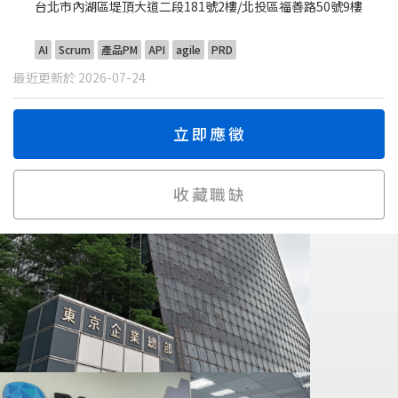
台北市內湖區堤頂大道二段181號2樓/北投區福善路50號9樓
AI
Scrum
產品PM
API
agile
PRD
最近更新於 2026-07-24
立即應徵
收藏職缺