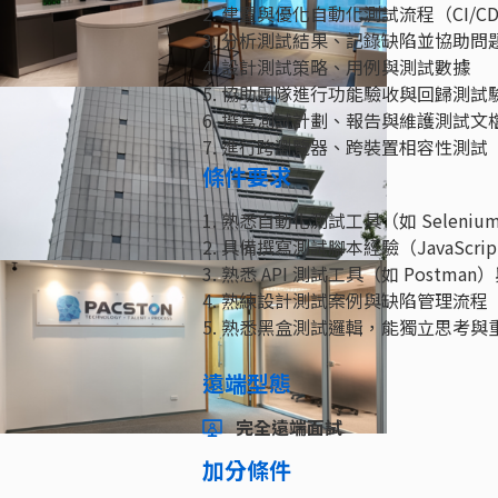
2. 建置與優化自動化測試流程（CI/C
3. 分析測試結果、記錄缺陷並協助問
4. 設計測試策略、用例與測試數據
5. 協助團隊進行功能驗收與回歸測試
6. 撰寫測試計劃、報告與維護測試文
7. 進行跨瀏覽器、跨裝置相容性測試
條件要求
1. 熟悉自動化測試工具（如 Selenium、C
2. 具備撰寫測試腳本經驗（JavaScript /
3. 熟悉 API 測試工具（如 Postman
4. 熟練設計測試案例與缺陷管理流程（Test
5. 熟悉黑盒測試邏輯，能獨立思考與
遠端型態
完全遠端面試
加分條件