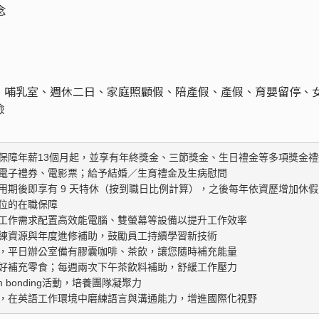
念
、哺乳室、週休二日、家庭照顧假、陪產假、產假、育嬰留停、
檢
保障年薪13個月起，並享有年終獎金、三節獎金、生日禮金等多項獎金禮遇
電子禮券、電影票；給予結婚／生育禮金及生病慰問
期後即享有 9 天特休（按到職日比例計算），之後每年依資歷增加休假天
的在職保障 

工作需求配置高效能電腦、雙螢幕等設備以提升工作效率 

資源與年度進修補助，鼓勵員工持續學習新技術 

，平日辦公室備有膠囊咖啡、茶飲，讓您隨時補充能量 

好補充零食；每週兩次下午茶飲料補助，舒緩工作壓力 

onding活動，培養團隊凝聚力 

，在英語工作環境中磨練語言與溝通能力，增進國際化視野