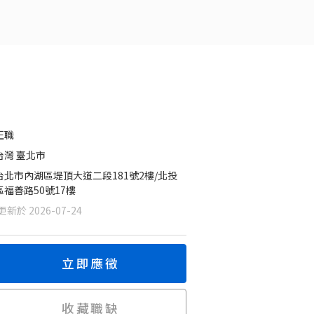
正職
台灣 臺北市
台北市內湖區堤頂大道二段181號2樓/北投
區福善路50號17樓
新於 2026-07-24
立即應徵
收藏職缺