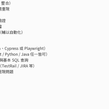
D 整合）
題重現
驗證
檔
（輔以自動化）
ypress 或 Playwright）
 Python / Java 任一皆可）
）與基本 SQL 查詢
Rail / JIRA 等）
重現問題