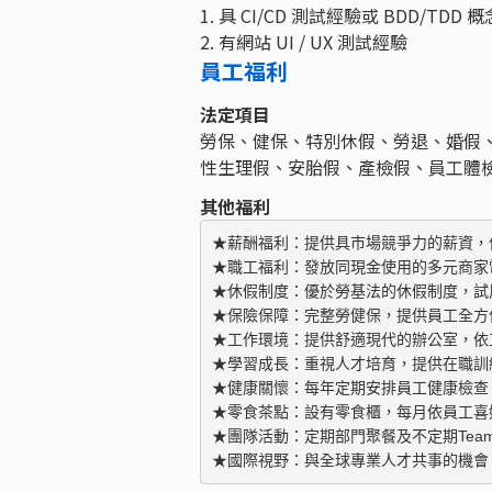
1. 具 CI/CD 測試經驗或 BDD/TDD 概
2. 有網站 UI / UX 測試經驗
員工福利
法定項目
勞保、健保、特別休假、勞退、婚假
性生理假、安胎假、產檢假、員工體
其他福利
★薪酬福利：提供具市場競爭力的薪資，
★職工福利：發放同現金使用的多元商家
★休假制度：優於勞基法的休假制度，試用
★保險保障：完整勞健保，提供員工全方位
★工作環境：提供舒適現代的辦公室，依
★學習成長：重視人才培育，提供在職訓練
★健康關懷：每年定期安排員工健康檢查
★零食茶點：設有零食櫃，每月依員工喜
★團隊活動：定期部門聚餐及不定期Team b
★國際視野：與全球專業人才共事的機會