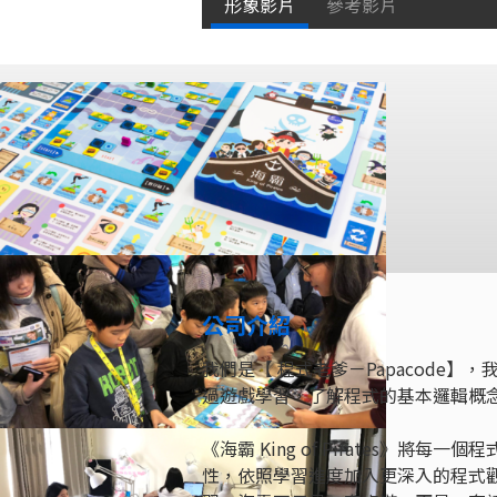
形象影片
參考影片
公司介紹
我們是【 程式老爹－Papacode】，我們
過遊戲學習，了解程式的基本邏輯概
​​《海霸 King of Pirate
性，依照學習進度加入更深入的程式