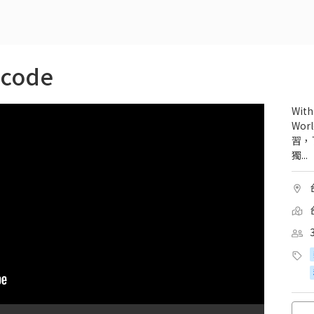
code
With
Wo
習，
獨...