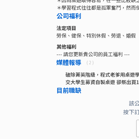
＊因為桌遊取得容易，在一些比較缺
＊學習程式往往都是孤軍奮鬥，然而
公司福利
法定項目
勞保、健保、特別休假、勞退、婚假
其他福利
--- 請您更新貴公司的員工福利 ---
媒體報導
( 2 )
破除菁英階級，程式老爹用桌遊
交大學生募資自製桌遊 卻祭出買
目前職缺
該
按下