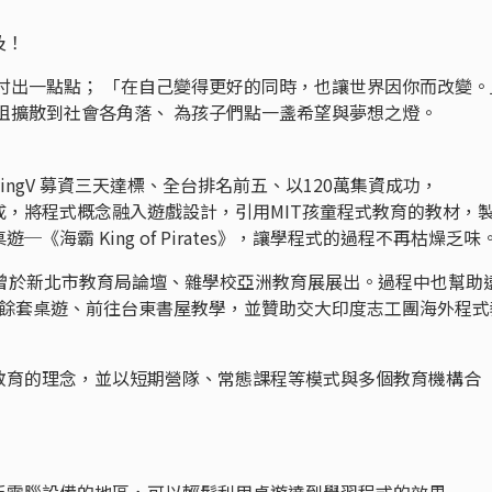
及！
付出一點點； 「在自己變得更好的同時，也讓世界因你而改變。
阻擴散到社會各角落、 為孩子們點一盞希望與夢想之燈。
yingV 募資三天達標、全台排名前五、以120萬集資成功，
，將程式概念融入遊戲設計，引用MIT孩童程式教育的教材，
《海霸 King of Pirates》，讓學程式的過程不再枯燥乏味
更曾於新北市教育局論壇、雜學校亞洲教育展展出。過程中也幫助
iwan 50餘套桌遊、前往台東書屋教學，並贊助交大印度志工團海外程
教育的理念，並以短期營隊、常態課程等模式與多個教育機構合