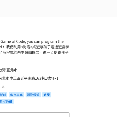
 Game of Code, you can program the
rld！ 我們利用<海霸>桌遊讓孩子透過遊戲學
了解程式的基本邏輯概念，進一步培養孩子
台灣 臺北市
台北市中正區延平南路163巷1號4F-1
3 人
新創
教育事業
活動經營
教學
程式教學