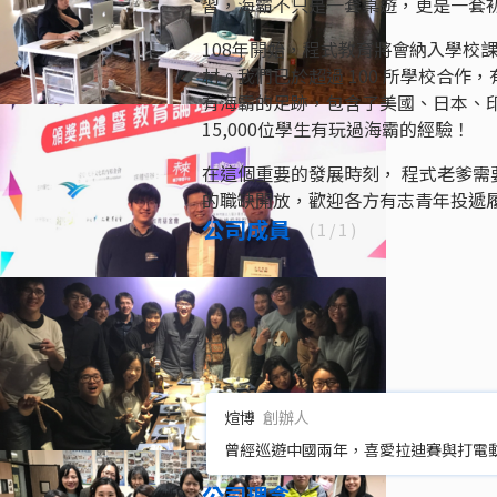
習，海霸不只是一套桌遊，更是一套
108年開始，程式教育將會納入學校
材。我們已於超過 100 所學校合作
有海霸的足跡，包含了美國、日本、
15,000位學生有玩過海霸的經驗！
在這個重要的發展時刻， 程式老爹
的職缺開放，歡迎各方有志青年投遞
公司成員
(
1
/ 1 )
煊博
創辦人
曾經巡遊中國兩年，喜愛拉迪賽與打電
公司理念