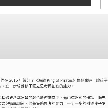
在 2016 年設計了《海霸 King of Pirates》這款桌遊，讓孩
念，進一步培養孩子獨立思考與創造的能力。
s》將每一個程式基礎觀念都清楚的融合於遊戲當中，藉由棋盤式的優點：擴充
觀念與邏輯訓練，培養策略思考的能力，一步一步的引導孩子學