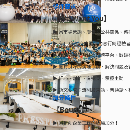
條件要求
【We Want You】
▶︎ 具市場營銷、廣告、公共關係、
▶︎ 有1-2年社交媒體或內容行銷經
▶︎ 在內容創作、社交媒體平台、數
▶︎ 擁有良好的溝通協調、解決問題
▶︎ 細心、創新、有遠見、積極主動
▶︎ 語文要求：流利廣東話、普通話、
加分條件
【Bouns】
▶︎ 具新創企業工作的經驗加分！