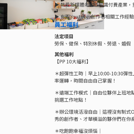
▶︎ 熱愛新媒體內容或知識付費產業，重度
▶︎ 有跟Youtuber創作者相關工作經
員工福利
法定項目
勞保、健保、特別休假、勞退、婚假
其他福利
【PP 10大福利】
＊超彈性工時｜早上10:00-10:3
率運轉，時間自由自己掌握！
＊遠端工作模式｜自由位夥伴上班地
挑選工作地點！
＊辦公環境活潑自由｜這裡沒有制式
秀的創作者、才華橫溢的夥伴們在你
＊吃飽飽幸福沒煩惱｜