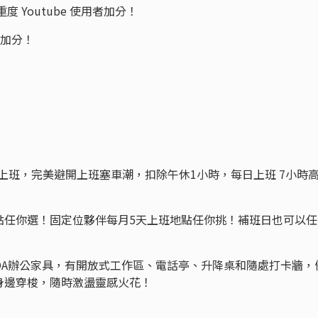
 Youtube 使用者加分！
驗加分！
0彈性上班，完美避開上班塞車潮，扣除午休1小時，每日上班 7小時
點任你選！固定位夥伴每月5天上班地點任你挑！補班日也可以任
OA辦公家具，有開放式工作區、電話亭、升降桌和隨處打卡牆，
身邊穿梭，隨時激盪靈感火花！