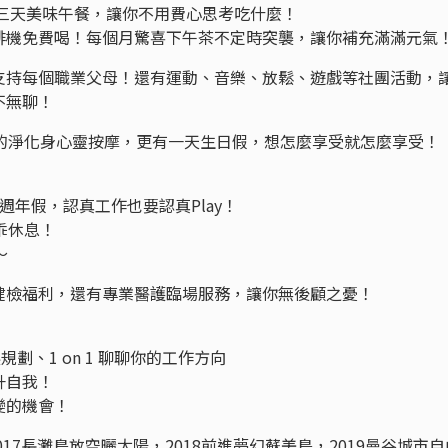
供三天美味午餐，讓你不用費心思考吃什麼！
啡機免費喝！每個月驚喜下午茶不定時突襲，讓你補充滿滿元氣
支持每個職業父母！還有運動、音樂、放鬆、遊戲等社團活動，
不無聊！
鐘的淨化身心靈按摩，更有一天生日假，想怎麼享受就怎麼享受！
週年假，認真工作也要認真Play！
乖休息！
～
健檢福利，還有專業醫護臨場服務，讓你無後顧之憂！
劃、1 on 1 聊聊你的工作方向
升自我！
變的機會！
2017長灘島放空曬太陽，2018前進夢幻蘇美島，2019曼谷城市自