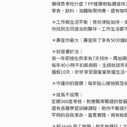
懶得思考吃什麼？PP健康吧每週提
零食、飲料、泡麵無限供應，還有咖
＊工作與生活平衡｜育兒津貼加持，
你找到志同道合的夥伴，工作生活都
＊壽星你最大｜壽星除了享有50分
＊就是優於法｜
第一年即按比例享有7天特休，再加碼
每年40小時不扣薪病假，生病就該乖
婚假10天，好好享受甜蜜蜜新婚生活
＊守護你的健康｜每年貼心健檢假及
＊成長不設限｜
定期360度考核，對應職等職級的發展規
還有各種學習訓練課程，助你不斷提
平時的自我革命、當責實踐，將有蛻
＊超 High 員工旅遊｜每年放肆玩！