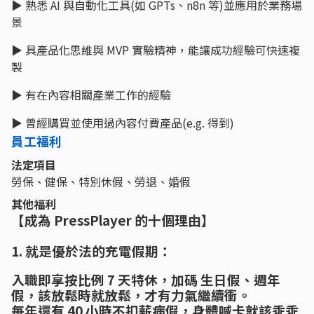
▶ 熟悉 AI 與自動化工具(如 GPTs、n8n 等)並應用於業務場
景
▶ 具產品化思維與 MVP 實驗精神，能讓成功經驗可快速複
製
▶ 有在內容相關產業工作的經驗
▶ 曾經購買並使用過內容付費產品(e.g. 得到)
員工福利
法定項目
勞保、健保、特別休假、勞退、婚假
其他福利
【成為 PressPlayer 的十個理由】
1. 就是優於法的充電假期：
入職即享按比例 7 天特休，加碼 生日假、週年
假，該放鬆時就放鬆，才有力氣繼續衝。
每年還有 40 小時不扣薪病假，身體喊卡就該乖乖