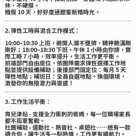
休、不硬撐。
婚假 10 天，好好度過甜蜜新婚時光。
2. 彈性工時與混合工作模式：
10:00–10:30 上班，避開人潮不壅擠，精神飽滿剛
剛好；18:00–18:30 下班，午休 1 小時由你排，實
際工時 7 小時，效率提升，生活工作更平衡。
前端部門自由座位，依團隊需求彈性選擇工作地
點並提供設備補助；後援部門固定位：每月 5 天
彈性地點；補班日：全員自選地點。換個環境，
激發你的無限潛力與靈感！
3. 工作生活平衡：
育兒津貼 - 支援全力衝刺的爸媽，每一位職場家長
都不孤軍奮戰。
社團補助 - 運動社、熱音社、桌遊社……總有一款
適合你，讓生活多一點熱情，工作更有續航力。