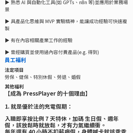
▶ 熟悉 AI 與自動化工具(如 GPTs、n8n 等)並應用於業務場
景
▶ 具產品化思維與 MVP 實驗精神，能讓成功經驗可快速複
製
▶ 有在內容相關產業工作的經驗
▶ 曾經購買並使用過內容付費產品(e.g. 得到)
員工福利
法定項目
勞保、健保、特別休假、勞退、婚假
其他福利
【成為 PressPlayer 的十個理由】
1. 就是優於法的充電假期：
入職即享按比例 7 天特休，加碼 生日假、週年
假，該放鬆時就放鬆，才有力氣繼續衝。
每年還有 40 小時不扣薪病假，身體喊卡就該乖乖