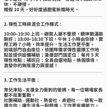
休、不硬撐。
婚假 10 天，好好度過甜蜜新婚時光。
2. 彈性工時與混合工作模式：
10:00–10:30 上班，避開人潮不壅擠，精神飽滿剛
剛好；18:00–18:30 下班，午休 1 小時由你排，實
際工時 7 小時，效率提升，生活工作更平衡。
前端部門自由座位，依團隊需求彈性選擇工作地
點並提供設備補助；後援部門固定位：每月 5 天
彈性地點；補班日：全員自選地點。換個環境，
激發你的無限潛力與靈感！
3. 工作生活平衡：
育兒津貼 - 支援全力衝刺的爸媽，每一位職場家長
都不孤軍奮戰。
社團補助 - 運動社、熱音社、桌遊社……總有一款
適合你，讓生活多一點熱情，工作更有續航力。