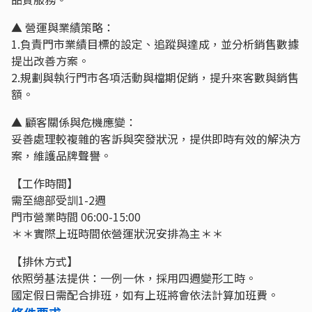
▲ 營運與業績策略：
1.負責門市業績目標的設定、追蹤與達成，並分析銷售數據
提出改善方案。
2.規劃與執行門市各項活動與檔期促銷，提升來客數與銷售
額。
▲ 顧客關係與危機應變：
妥善處理較複雜的客訴與突發狀況，提供即時有效的解決方
案，維護品牌聲譽。
【工作時間】
需至總部受訓1-2週
門市營業時間 06:00-15:00
＊＊實際上班時間依營運狀況安排為主＊＊
【排休方式】
依照勞基法提供：一例一休，採用四週變形工時。
國定假日需配合排班，如有上班將會依法計算加班費。