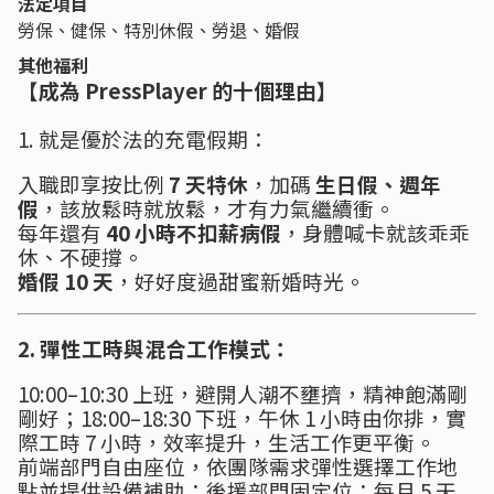
法定項目
勞保、健保、特別休假、勞退、婚假
其他福利
【成為 PressPlayer 的十個理由】
1. 就是優於法的充電假期：
入職即享按比例
7 天特休
，加碼
生日假、週年
假
，該放鬆時就放鬆，才有力氣繼續衝。
每年還有
40 小時不扣薪病假
，身體喊卡就該乖乖
休、不硬撐。
婚假 10 天
，好好度過甜蜜新婚時光。
2. 彈性工時與混合工作模式：
10:00–10:30 上班，避開人潮不壅擠，精神飽滿剛
剛好；18:00–18:30 下班，午休 1 小時由你排，實
際工時 7 小時，效率提升，生活工作更平衡。
前端部門自由座位，依團隊需求彈性選擇工作地
點並提供設備補助；後援部門固定位：每月 5 天