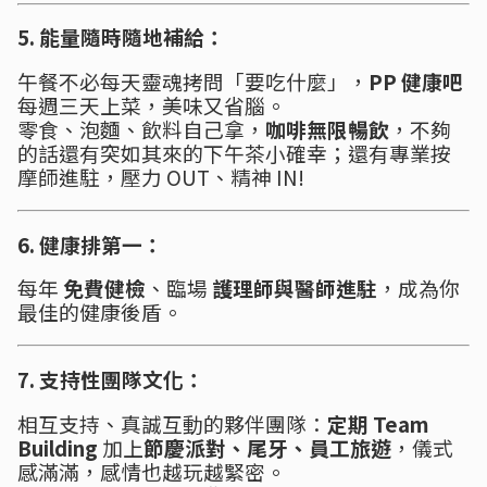
5. 能量隨時隨地補給：
午餐不必每天靈魂拷問「要吃什麼」，
PP 健康吧
每週三天上菜，美味又省腦。
零食、泡麵、飲料自己拿，
咖啡無限暢飲
，不夠
的話還有突如其來的下午茶小確幸；還有專業按
摩師進駐，壓力 OUT、精神 IN!
6. 健康排第一：
每年
免費健檢
、臨場
護理師與醫師進駐
，成為你
最佳的健康後盾。
7. 支持性團隊文化：
相互支持、真誠互動的夥伴團隊：
定期 Team
Building
加上
節慶派對、尾牙、員工旅遊
，儀式
感滿滿，感情也越玩越緊密。