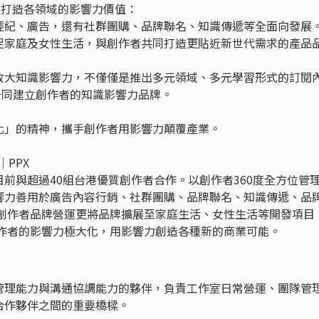
，打造各領域的影響力價值：
經紀、廣告，還有社群團購、品牌聯名、知識傳遞等全面向發展
足家庭及女性生活，與創作者共同打造更貼近新世代需求的產品
放大知識影響力，不僅僅是推出多元領域、多元學習形式的訂閱
是一同建立創作者的知識影響力品牌。
化」的精神，攜手創作者用影響力顛覆產業。
t｜PPX
前與超過40組台港優質創作者合作。以創作者360度全方位管
響力善用於廣告內容行銷、社群團購、品牌聯名、知識傳遞、品
，創作者品牌營運更將品牌擴展至家庭生活、女性生活等開發項目
創作者的影響力極大化，用影響力創造各種新的商業可能。
管理能力與溝通協調能力的夥伴，負責工作室日常營運、團隊管
合作夥伴之間的重要橋樑。