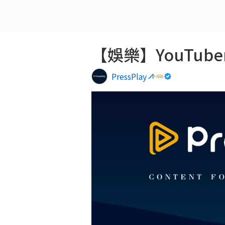
【娛樂】YouTub
PressPlay