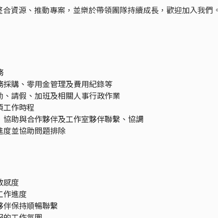
整合資源、推動專案，並樂於帶領團隊持續成長，歡迎加入我們
務
庶務採購、零用金管理及費用紀錄等
出勤、請假、加班及相關人事行政作業
項工作時程
口，協助與合作夥伴及工作室夥伴聯繫、協調
行進度並協助問題排除
敏感度
工作進度
作夥伴保持順暢聯繫
服的工作氛圍