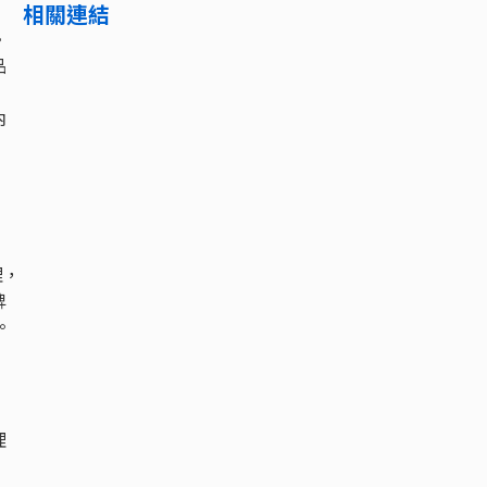
相關連結
。
品
內
理，
牌
。
理