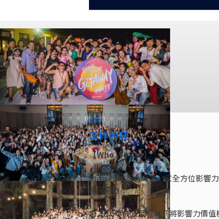
工作內容
【Who We Are】
PressPlay 為台灣第一家全方
學習平台！
自2016年成立至今以「將影響力價