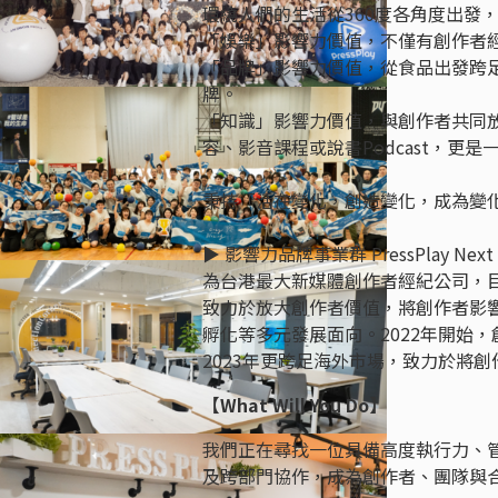
環繞人們的生活從360度各角度出發
「娛樂」影響力價值，不僅有創作者
「品牌」影響力價值，從食品出發跨
牌。
「知識」影響力價值，與創作者共同
容、影音課程或說書Podcast，更
秉持「活在變化，創造變化，成為變
▶︎ 影響力品牌事業群 PressPlay Nex
為台港最大新媒體創作者經紀公司，目
致力於放大創作者價值，將創作者影
孵化等多元發展面向。2022年開始
2023年更跨足海外市場，致力於將
【What Will You Do】
我們正在尋找一位具備高度執行力、
及跨部門協作，成為創作者、團隊與