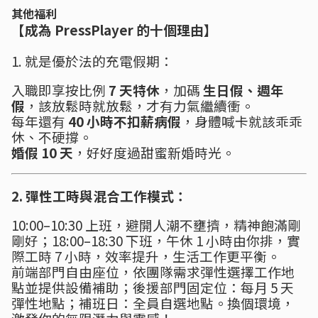
其他福利
【成為 PressPlayer 的十個理由】
1. 就是優於法的充電假期：
入職即享按比例
7 天特休
，加碼
生日假、週年
假
，該放鬆時就放鬆，才有力氣繼續衝。
每年還有
40 小時不扣薪病假
，身體喊卡就該乖乖
休、不硬撐。
婚假 10 天
，好好度過甜蜜新婚時光。
2. 彈性工時與混合工作模式：
10:00–10:30 上班，避開人潮不壅擠，精神飽滿剛
剛好；18:00–18:30 下班，午休 1 小時由你排，實
際工時 7 小時，效率提升，生活工作更平衡。
前端部門自由座位，依團隊需求彈性選擇工作地
點並提供設備補助；後援部門固定位：每月 5 天
彈性地點；補班日：全員自選地點。換個環境，