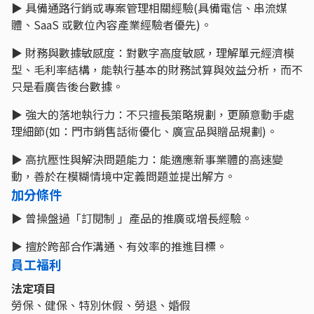
▶
具備通路行銷或專案管理相關經驗(具備電信、串流媒
體、SaaS 或數位內容產業經驗者優先)。
▶
財務與數據敏感度：對數字高度敏感，理解單元經濟模
型、毛利率結構，能執行基本的財務試算與效益分析，而不
只是看廣告後台數據。
▶
強大的落地執行力
：
不只擅長策略規劃，更願意動手處
理細節(如：門市銷售話術優化、廣宣品與贈品規劃)。
▶
高抗壓性與解決問題能力
：
能適應新事業體的高速變
動，善於在模糊情境中定義問題並提出解方。
加分條件
▶
曾操盤過「訂閱制 」產品的推廣或增長經驗。
▶
擅於跨部合作溝通、有效率的推進目標。
員工福利
法定項目
勞保、健保、特別休假、勞退、婚假