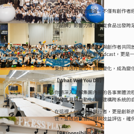
「娛樂」影響力價值，不僅有創作者
「品牌」影響力價值，從食品出發跨
牌。
「知識」影響力價值，與創作者共同
容、影音課程或說書Podcast，更
秉持「活在變化，創造變化，成為變
【What Will You Do】
你將深入了解集團內部的各事業體流程
開發工具與自動化技術建構跨系統的
在這裡，你不只是執行者，更是創新
性，並透過數據回饋與效益評估，確
【Responsibilities】