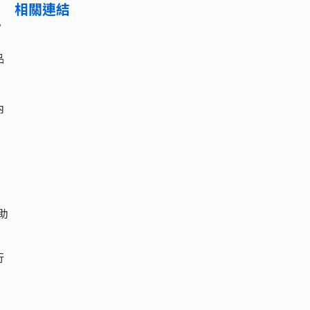
相關連結
。
品
內
助
行