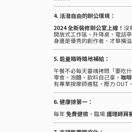
4. 活潑自由的辦公環境：
2024 全新裝修辦公室上線！
沒
開放式工作區、升降桌、電話亭
身邊是優秀的創作者、才華橫溢
5. 能量隨時隨地補給：
午餐不必每天靈魂拷問「要吃什
零食、泡麵、飲料自己拿，
咖啡
有專業按摩師進駐，壓力 OUT、精
6. 健康排第一：
每年
免費健檢
、臨場
護理師與
7. 支持性團隊文化：