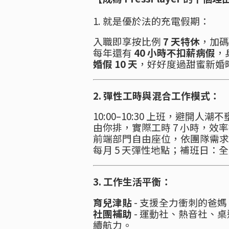
1. 就是優於法的充電假期：
入職即享按比例
7 天特休
，加
每年還有
40 小時不扣薪病假
，
婚假 10 天
，好好度過甜蜜新婚
2. 彈性工時與混合工作模式：
10:00–10:30 上班，避開人潮
由你排，實際工時 7 小時，效
前端部門自由座位，依團隊需求
每月 5 天彈性地點；補班日
3. 工作生活平衡：
育兒津貼
- 支援全力衝刺的爸
社團補助
- 運動社、熱音社、
續航力。