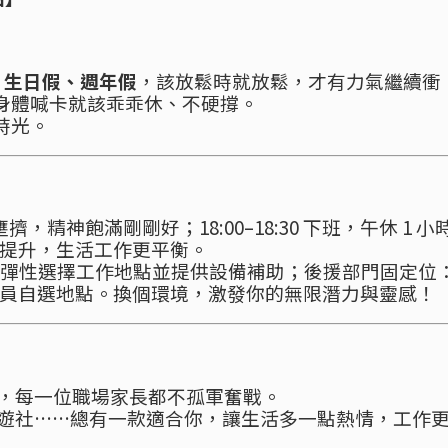
碼
生日假、週年假
，該放鬆時就放鬆，才有力氣繼續衝
身體喊卡就該乖乖休、不硬撐。
時光。
不壅擠，精神飽滿剛剛好；18:00–18:30 下班，午休 1 小
率提升，生活工作更平衡。
彈性選擇工作地點並提供設備補助；後援部門固定位
：全員自選地點。換個環境，激發你的無限潛力與靈感！
媽，每一位職場家長都不孤軍奮戰。
桌遊社……總有一款適合你，讓生活多一點熱情，工作