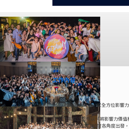
工作內容
【Who We Are】
PressPlay 為台灣第一家全方位影
自2016年成立至今以「將影響力價
環繞人們的生活從360度各角度出發