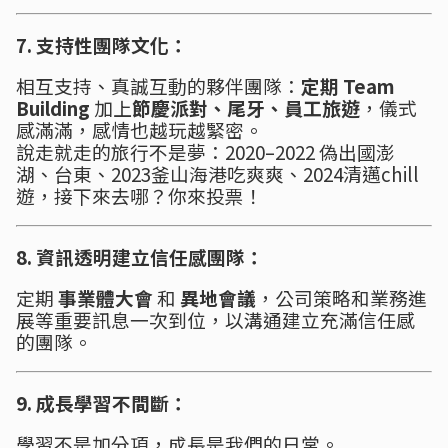
7. 支持性團隊文化：
相互支持、真誠互動的夥伴團隊：
定期 Team
Building
加上
節慶派對、尾牙、員工旅遊
，儀式
感滿滿，感情也越玩越緊密。
說走就走的旅行不是夢：2020–2022 偽出國澎
湖、台東、2023釜山海港吃爽爽、2024清邁chill
遊，接下來去哪？你來投票！
8. 資訊透明建立信任感團隊：
定期
事業體大會
和
異地會議
，公司策略和業務進
展等重要訊息一次到位，以溝通建立充滿信任感
的團隊。
9. 成長學習不間斷：
學習不是加分項，成長是我們的日常。