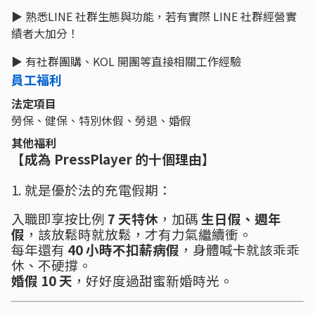
▶︎ 熟悉LINE 社群生態與功能，若有實際 LINE 社群經營實
績者大加分！
▶︎ 有社群團購、KOL 開團等直接相關工作經驗
員工福利
法定項目
勞保、健保、特別休假、勞退、婚假
其他福利
【成為 PressPlayer 的十個理由】
1. 就是優於法的充電假期：
入職即享按比例
7 天特休
，加碼
生日假、週年
假
，該放鬆時就放鬆，才有力氣繼續衝。
每年還有
40 小時不扣薪病假
，身體喊卡就該乖乖
休、不硬撐。
婚假 10 天
，好好度過甜蜜新婚時光。