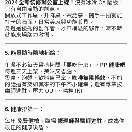
2024 全新裝修辦公室上線！
沒有冰冷 OA 隔板，
只有自由流動的創意。
開放式工作區、升降桌、電話亭、隨手一拍就能
打卡的牆面，日常美感與功能兼具。
身邊是優秀的創作者、才華橫溢的夥伴，時不時
就能來場腦力激盪。
5. 能量隨時隨地補給：
午餐不必每天靈魂拷問「要吃什麼」，
PP 健康吧
每週三天上菜，美味又省腦。
零食、泡麵、飲料自己拿，
咖啡無限暢飲
，不夠
的話還有突如其來的下午茶小確幸；還有專業按
摩師進駐，壓力 OUT、精神 IN!
6. 健康排第一：
每年
免費健檢
、臨場
護理師與醫師進駐
，成為你
最佳的健康後盾。