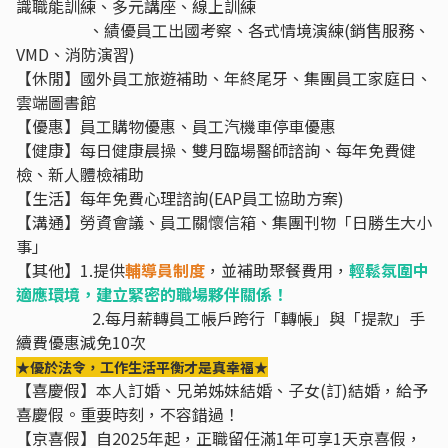
識職能訓練、多元講座、線上訓練
⠀⠀⠀⠀⠀⠀、績優員工出國考察、各式情境演練(銷售服務、
VMD、消防演習)
【休閒】國外員工旅遊補助、年終尾牙、集團員工家庭日、
雲端圖書館
【優惠】員工購物優惠、員工汽機車停車優惠
【健康】每日健康晨操、雙月臨場醫師諮詢、每年免費健
檢、新人體檢補助
【生活】每年免費心理諮詢(EAP員工協助方案)
【溝通】勞資會議、員工關懷信箱、集團刊物「日勝生大小
事」
【其他】1.提供
輔導員制度
，並補助聚餐費用，
輕鬆氛圍中
適應環境，建立緊密的職場夥伴關係！
⠀⠀⠀⠀⠀ ⠀2.每月薪轉員工帳戶跨行「轉帳」與「提款」手
續費優惠減免10次
★優於法令，工作生活平衡才是真幸福★
【喜慶假】本人訂婚、兄弟姊妹結婚、子女(訂)結婚，給予
喜慶假。重要時刻，不容錯過！
【京喜假】自2025年起，正職留任滿1年可享1天京喜假，