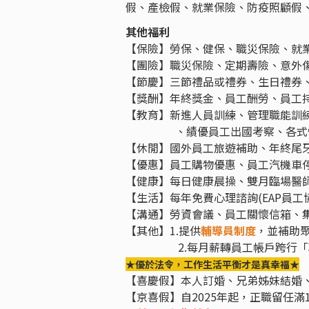
假、產檢假、就業保險、防疫照顧假
其他福利
【保險】勞保、健保、職災保險、就業
【團險】職災保險、定期壽險、意外傷
【節慶】三節禮品或禮券、生日禮券
【獎酬】年終獎金、員工酬勞、員工
【教育】新進人員訓練、管理職能訓
⠀⠀⠀⠀⠀⠀、績優員工出國考察、各式
【休閒】國外員工旅遊補助、年終尾
【優惠】員工購物優惠、員工汽機車
【健康】每日健康晨操、雙月臨場醫
【生活】每年免費心理諮詢(EAP員工
【溝通】勞資會議、員工關懷信箱、
【其他】1.提供
輔導員制度
，並補助
⠀⠀⠀⠀⠀ ⠀2.每月薪轉員工帳戶跨
★優於法令，工作生活平衡才是真幸福★
【喜慶假】本人訂婚、兄弟姊妹結婚、
【京喜假】自2025年起，正職留任