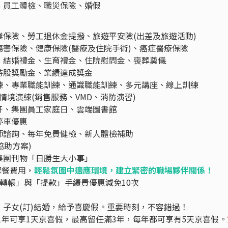
、員工體檢、職災保險、婚假
保險、勞工退休金提撥、旅遊平安險(出差及旅遊活動)
害保險、健康保險(醫療及住院手術)、癌症醫療保險
、結婚禮金、生育禮金、住院慰問金、喪葬奠儀
持股獎勵金、業績達成獎金
練、專業職能訓練、通識職能訓練、多元講座、線上訓練
情境演練(銷售服務、VMD、消防演習)
牙、集團員工家庭日、雲端圖書館
停車優惠
師諮詢、每年免費健檢、新人體檢補助
協助方案)
集團刊物「日勝生大小事」
聚餐費用，
輕鬆氛圍中適應環境，建立緊密的職場夥伴關係！
行「轉帳」與「提款」手續費優惠減免10次
子女(訂)結婚，給予喜慶假。重要時刻，不容錯過！
滿1年可享1天京喜假，最高留任滿3年，每年都可享有5天京喜假。