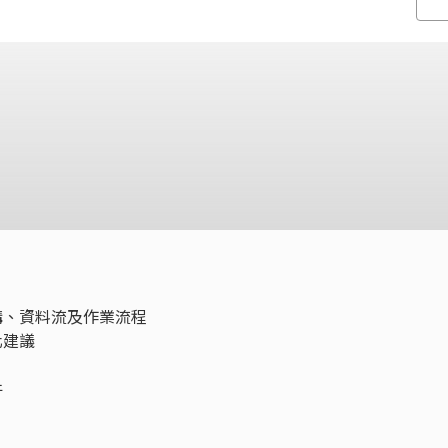
構、資料流及作業流程
化建議
件