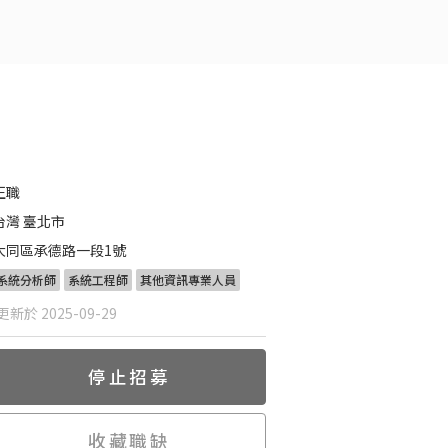
正職
台灣 臺北市
大同區承德路一段1號
系統分析師
系統工程師
其他資訊專業人員
新於 2025-09-29
停止招募
收藏職缺