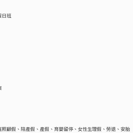
假日班
案
庭照顧假、陪產假、產假、育嬰留停、女性生理假、勞退、安胎