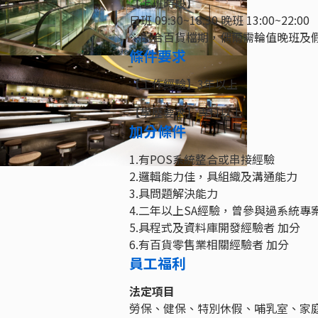
【上班時段】
日班 09:30~18:30 晚班 13:00~22:00
※配合百貨檔期，偶爾需輪值晚班及
條件要求
【工作經驗】3年以上
【學歷要求】專科以上
加分條件
1.有POS系統整合或串接經驗
2.邏輯能力佳，具組織及溝通能力
3.具問題解決能力
4.二年以上SA經驗，曾參與過系統專
5.具程式及資料庫開發經驗者 加分
6.有百貨零售業相關經驗者 加分
員工福利
法定項目
勞保、健保、特別休假、哺乳室、家