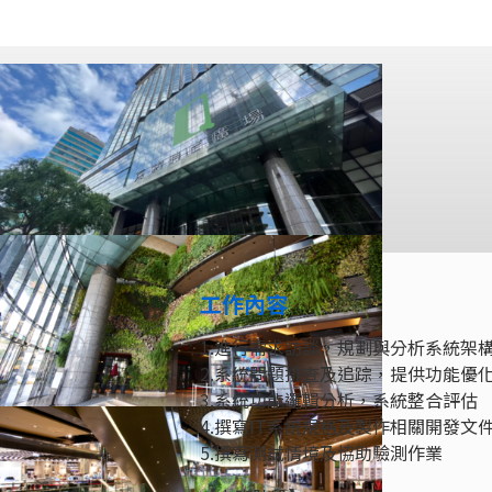
工作內容
1.進行需求訪談，規劃與分析系統架
2.系統問題排查及追踪，提供功能優
3.系統功能邏輯分析，系統整合評估
4.撰寫IT系統規格及製作相關開發文
5.撰寫測試情境及協助驗測作業