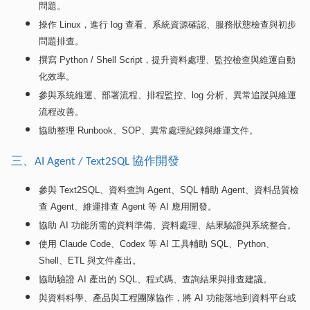
問題。
操作
Linux
，進行
log
查看、系統資源確認、服務狀態檢查與初步
問題排查。
撰寫
Python / Shell Script
，提升資料處理、監控檢查與維運自動
化效率。
參與系統維運、部署流程、排程監控、
log
分析、異常追蹤與維運
流程改善。
協助整理
Runbook
、
SOP
、異常處理紀錄與維運文件。
三、
協作開發
AI Agent / Text2SQL
參與
Text2SQL
、資料查詢
Agent
、
SQL
輔助
Agent
、資料品質檢
查
Agent
、維運排查
Agent
等
AI
應用開發。
協助
AI
功能所需的資料準備、資料處理、結果驗證與系統整合。
使用
Claude Code
、
Codex
等
AI
工具輔助
SQL
、
Python
、
Shell
、
ETL
與文件產出。
協助驗證
AI
產出的
SQL
、程式碼、查詢結果與排查建議。
與資料科學、產品與工程團隊協作，將
AI
功能落地到資料平台或