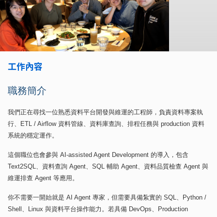
工作內容
職務簡介
我們正在尋找一位熟悉資料平台開發與維運的工程師，負責資料專案執
行、
ETL / Airflow
資料管線、資料庫查詢、排程任務與
production
資料
系統的穩定運作。
這個職位也會參與
AI-assisted Agent Development
的導入，包含
Text2SQL
、資料查詢
Agent
、
SQL
輔助
Agent
、資料品質檢查
Agent
與
維運排查
Agent
等應用。
你不需要一開始就是
AI Agent
專家，但需要具備紮實的
SQL
、
Python /
Shell
、
Linux
與資料平台操作能力。若具備
DevOps
、
Production