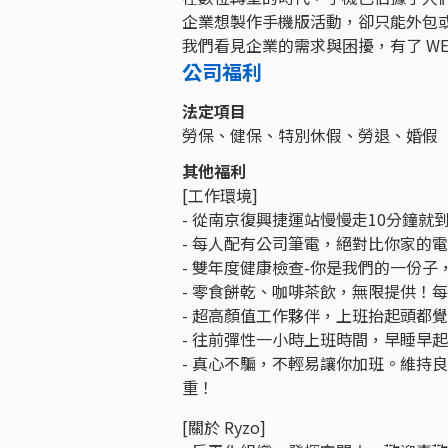
企業想製作手機版活動，卻只能外包或
我們看見企業的需求與困擾，有了 W
公司福利
法定項目
勞保、健保、特別休假、勞退、婚假
其他福利
[工作環境]
- 從南京復興捷運站慢慢走10分鐘
- 每人配有公司筆電，絕對比你家的
- 雙年度健康檢查-你是我們的一份
- 零食餅乾、咖啡茶飲，無限提供！
- 超高顏值工作夥伴，上班抬起頭都覺
- 往前彈性一小時上班時間，早睡早
- 真心不騙，不輕易讓你加班。維持
重！
[關於 Ryzo]