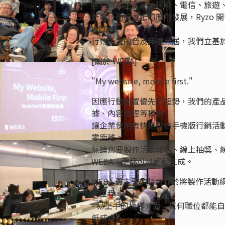
客戶群跨足金融、保險、電信、旅遊
針對行動裝置上的應用發展，Ryzo
WEBA。
行動裝置的普及無遠弗屆，我們立基
[關於 WEBA]
"My website, mobile first."
因應行動裝置優先的趨勢，我們的產品
據、內容管理等模組，
讓企業使用者快速打造手機版行銷活
零距離。
無論您要製作活動報名、線上抽獎、
WEBA，全都可以輕鬆生成。
WEBA 最主要的特色在於將製作活
大工程。
- 易上手的操作介面：任何職位都能
低成本。