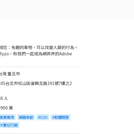
相信：有趣的事物，可以改變人類的行為。
Ryzo，和我們一起成為網頁界的Adobe
台灣 臺北市
105台北市松山區復興北路191號7樓之2
30 人
2900 萬
商業應用
網路新創
#O2O
#軟體開發
＃數位行銷