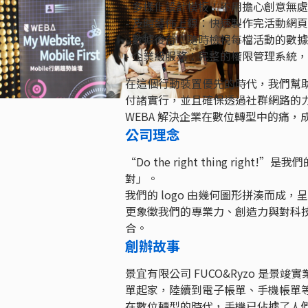
- 多樣化設計模板：不用擔心創意無
- 及時發佈上線：快速製作完活動網
- 數據後台：隨時檢視每檔活動的數
- 企業級服務：完整的權限管理系統
在這個行動裝置優先的時代，我們幫
付諸實行，並且確保透過社群網路的
WEBA 解決企業在數位轉型中的痛
公司理念
“Do the right thing r
對」。
我們的 logo 由幾何圖形拼湊而成，
更象徵我們的專業力、創造力與對科
合。
創辦故事
景宜有限公司 FUCO&Ryzo 是景竣實
單起家，陸續到電子帳單、手機帳單
在數位轉型的時代，手機已佔據了人