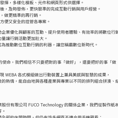
處發揮，多樣化模板、元件和網頁形式供選擇。
頁後，及時發佈，更快狠準的完成互動行銷與用戶經營。
據，做更精準的再行銷。
，方便又安全的控管各專案。
助企業優化與顧客的互動、提升使用者體驗、有效率的將數位行
力量讓行銷活動更加壯大。
，成為推動數位互動行銷的利器，讓您稱霸數位新時代。
ight!”是我們的使命，我們相信不只要把對的事「做好」，還要把好的事「做
呈現 WEBA 各式模組做出行動裝置上兼具美感與智慧的成果，
技的熱情，能自由地與各種產業與專業以不同的排列組合拼湊、
業股份有限公司 FUCO Technology 的關係企業，我們從製作紙
等。
們全部的休閒時間，但仍有許多網頁不適合用手機觀看；