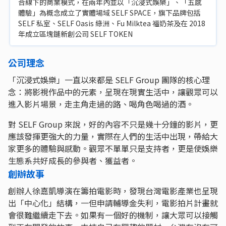
合線下的商業模式，在兩年內並以「沉浸式娛樂」、「五感
體驗」為概念成立了實體場域 SELF SPACE，旗下品牌包括
SELF 私室、SELF Oasis 綠洲、Fu Milktea 福奶茶及在 2018
年成立區塊鏈新創公司 SELF TOKEN
公司理念
「沉浸式娛樂」一直以來都是 SELF Group 團隊的核心理
念：將影視作品中的元素，呈現在現實生活中，讓觀眾可以
進入影片場景，走主角走過的路、喝角色喝過的酒。
對 SELF Group 來說，好的內容不只是幾十分鐘的影片，更
應該發揮更強大的力量，實際在人們的生活中出現，帶給大
家更多的體驗與感動。觀眾不單單只是⽀持者，更是使娛樂
⽣態系共好成長的參與者、獲益者。
創辦故事
創辦人徐嘉凱導演在籌拍電影時，發現台灣電影產業也呈現
出「中心化」結構，一但申請輔導金失利，電影拍片計畫就
會很難繼續走下去。如果有一個好的機制，讓大眾可以接觸