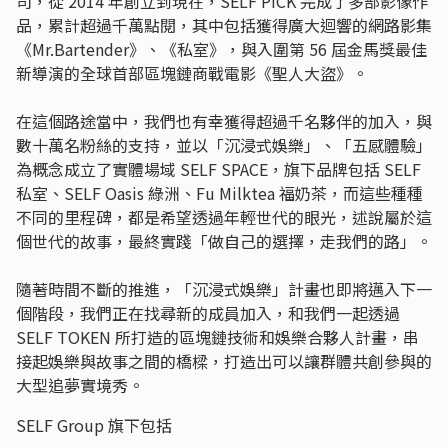
司，從 2014 年創立到現在，SELF PICK 完成了多部影像作
品，累計超過千萬點閱，其中包括獲得廣大迴響的網路影集
《Mr.Bartender》、《私室》，與入圍第 56 屆金馬獎最佳
新導演的全球首部區塊鏈商戰電影《聖人大盜》。
在這個路途當中，我們也有幸獲得超過千名夥伴的加入，與
數十萬名粉絲的支持，並以「沉浸式娛樂」、「五感體驗」
為概念成立了實體場域 SELF SPACE，旗下品牌包括 SELF
私室、SELF Oasis 綠洲、Fu Milktea 福奶茶，而這些種種
不同的里程碑，都是希望透過年輕世代的眼光，述說屬於這
個世代的故事，最終實踐「做自己的選擇，走我們的路」。
隨著時間不斷的推進，「沉浸式娛樂」計畫也即將邁入下一
個階段，我們正在找尋新的成員加入，和我們一起透過
SELF TOKEN 所打造的區塊鏈技術和娛樂合夥人計畫，串
接起娛樂與故事之間的橋樑，打造出可以讓群體共創參與的
大型追夢實境秀。
SELF Group 旗下包括