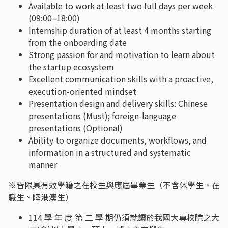
Available to work at least two full days per week
(09:00–18:00)
Internship duration of at least 4 months starting
from the onboarding date
Strong passion for and motivation to learn about
the startup ecosystem
Excellent communication skills with a proactive,
execution-oriented mindset
Presentation design and delivery skills: Chinese
presentations (Must); foreign-language
presentations (Optional)
Ability to organize documents, workflows, and
information in a structured and systematic
manner
※皆限具有效學籍之在校生與應屆畢業生（不含休學生、在
職生、陸港澳生）
114 學 年 度 第 二 學 期仍須就讀於我國大專校院之大