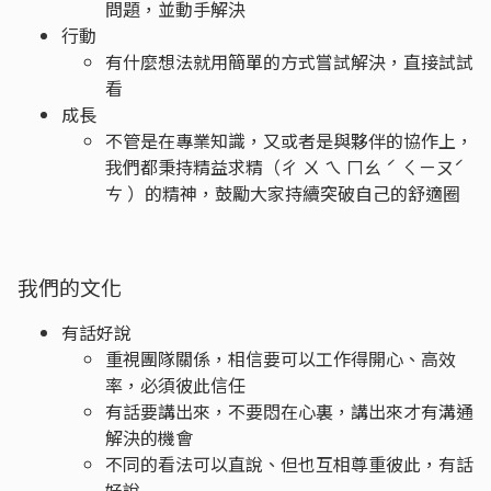
問題，並動手解決
行動
有什麼想法就用簡單的方式嘗試解決，直接試試
看
成長
不管是在專業知識，又或者是與夥伴的協作上，
我們都秉持精益求精（ㄔ ㄨ ㄟ ㄇㄠ ˊ ㄑㄧㄡˊ
ㄘ ）的精神，鼓勵大家持續突破自己的舒適圈
我們的文化
有話好說
重視團隊關係，相信要可以工作得開心、高效
率，必須彼此信任
有話要講出來，不要悶在心裏，講出來才有溝通
解決的機會
不同的看法可以直說、但也互相尊重彼此，有話
好說