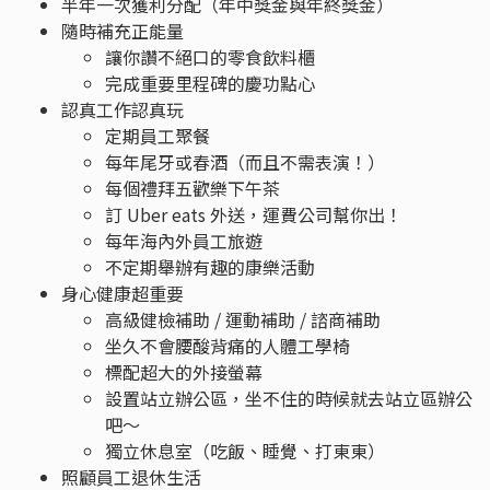
半年一次獲利分配（年中獎金與年終獎金）
隨時補充正能量
讓你讚不絕口的零食飲料櫃
完成重要里程碑的慶功點心
認真工作認真玩
定期員工聚餐
每年尾牙或春酒（而且不需表演！）
每個禮拜五歡樂下午茶
訂 Uber eats 外送，運費公司幫你出！
每年海內外員工旅遊
不定期舉辦有趣的康樂活動
身心健康超重要
高級健檢補助 / 運動補助 / 諮商補助
坐久不會腰酸背痛的人體工學椅
標配超大的外接螢幕
設置站立辦公區，坐不住的時候就去站立區辦公
吧～
獨立休息室（吃飯、睡覺、打東東）
照顧員工退休生活