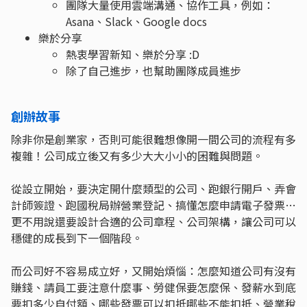
團隊大量使用雲端溝通、協作工具，例如：
Asana、Slack、Google docs
樂於分享
熱衷學習新知、樂於分享 :D
除了自己進步，也幫助團隊成員進步
創辦故事
除非你是創業家，否則可能很難想像開一間公司的流程有多
複雜！公司成立後又有多少大大小小的困難與問題。
從設立開始，要決定開什麼類型的公司、跑銀行開戶、弄會
計師簽證、跑國稅局辦營業登記、搞懂怎麼申請電子發票…
更不用說還要設計合適的公司章程、公司架構，讓公司可以
穩健的成長到下一個階段。
而公司好不容易成立好，又開始煩惱：怎麼知道公司有沒有
賺錢、請員工要注意什麼事、勞健保要怎麼保、發薪水到底
要扣多少自付額、哪些發票可以扣抵哪些不能扣抵、營業稅