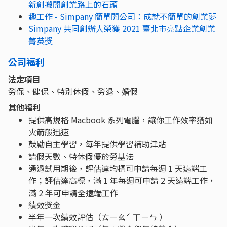
新創搬開創業路上的石頭
趣工作 - Simpany 簡單開公司：成就不簡單的創業夢
Simpany 共同創辦人榮獲 2021 臺北市亮點企業創業
菁英獎
公司福利
法定項目
勞保、健保、特別休假、勞退、婚假
其他福利
提供高規格 Macbook 系列電腦，讓你工作效率猶如
火箭般迅速
鼓勵自主學習，每年提供學習補助津貼
請假天數、特休假優於勞基法
通過試用期後，評估達均標可申請每週 1 天遠端工
作；評估達高標，滿 1 年每週可申請 2 天遠端工作，
滿 2 年可申請全遠端工作
績效獎金
半年一次績效評估（ㄊㄧㄠˊ ㄒㄧㄣ ）