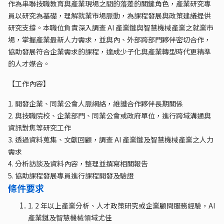
作為串聯技職教育與產業現場之間的落差的關鍵角色，產業研究專
員以研究為基礎，理解就業市場脈動，為課程發展與政策建議提供
研究支撐。本職位負責深入調查 AI 產業鏈與智慧機械產業之就業市
場，掌握產業最新人力需求，並與內、外部跨部門夥伴密切合作，
協助發展符合企業需求的課程，達成少子化與產業轉型時代更精準
的人才媒合。
【工作內容】
1. 開發企業、同業公會人脈網絡，維護合作夥伴長期關係
2. 與技職院校、企業部門、同業公會或政府單位，進行跨域溝通與
資訊對焦等研究工作
3. 透過資料蒐集、文獻回顧，調查 AI 產業鏈及智慧機械產業之人力
需求
4. 分析訪談及資料內容，整理並撰寫相關報告
5. 協助課程發展專員進行課程開發及驗證
條件要求
1. 2 年以上產業分析、人才政策研究或企業顧問服務經驗，AI
產業鏈及智慧機械領域尤佳