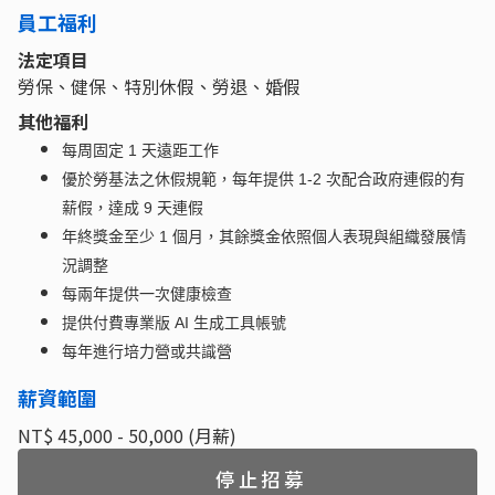
員工福利
法定項目
勞保、健保、特別休假、勞退、婚假
其他福利
每周固定 1 天遠距工作
優於勞基法之休假規範，每年提供 1-2 次配合政府連假的有
薪假，達成 9 天連假
年終獎金至少 1 個月，其餘獎金依照個人表現與組織發展情
況調整
每兩年提供一次健康檢查
提供付費專業版 AI 生成工具帳號
每年進行培力營或共識營
薪資範圍
NT$ 45,000 - 50,000 (月薪)
停止招募