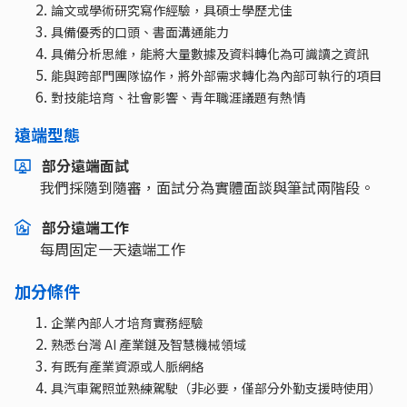
論文或學術研究寫作經驗，具碩士學歷尤佳
具備優秀的口頭、書面溝通能力
具備分析思維，能將大量數據及資料轉化為可識讀之資訊
能與跨部門團隊協作，將外部需求轉化為內部可執行的項目
對技能培育、社會影響、青年職涯議題有熱情
遠端型態
部分遠端面試
我們採隨到隨審，面試分為實體面談與筆試兩階段。
部分遠端工作
每周固定一天遠端工作
加分條件
企業內部人才培育實務經驗
熟悉台灣 AI 產業鏈及智慧機械領域
有既有產業資源或人脈網絡
具汽車駕照並熟練駕駛（非必要，僅部分外勤支援時使用）