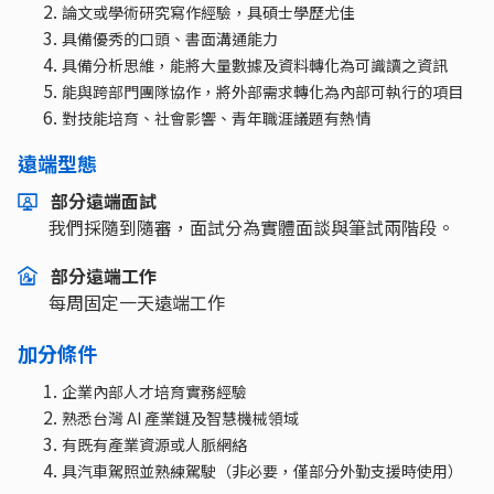
論文或學術研究寫作經驗，具碩士學歷尤佳
具備優秀的口頭、書面溝通能力
具備分析思維，能將大量數據及資料轉化為可識讀之資訊
能與跨部門團隊協作，將外部需求轉化為內部可執行的項目
對技能培育、社會影響、青年職涯議題有熱情
遠端型態
部分遠端面試
我們採隨到隨審，面試分為實體面談與筆試兩階段。
部分遠端工作
每周固定一天遠端工作
加分條件
企業內部人才培育實務經驗
熟悉台灣 AI 產業鏈及智慧機械領域
有既有產業資源或人脈網絡
具汽車駕照並熟練駕駛（非必要，僅部分外勤支援時使用）