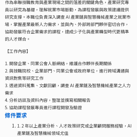
作為串聯技職教育與產業現場之間的落差的關鍵角色，產業研究專
員以研究為基礎，理解就業市場脈動，為課程發展與政策建議提供
研究支撐。本職位負責深入調查 AI 產業鏈與智慧機械產業之就業市
場，掌握產業最新人力需求，並與內、外部跨部門夥伴密切合作，
協助發展符合企業需求的課程，達成少子化與產業轉型時代更精準
的人才媒合。
【工作內容】
1. 開發企業、同業公會人脈網絡，維護合作夥伴長期關係
2. 與技職院校、企業部門、同業公會或政府單位，進行跨域溝通與
資訊對焦等研究工作
3. 透過資料蒐集、文獻回顧，調查 AI 產業鏈及智慧機械產業之人力
需求
4. 分析訪談及資料內容，整理並撰寫相關報告
5. 協助課程發展專員進行課程開發及驗證
條件要求
1. 2 年以上產業分析、人才政策研究或企業顧問服務經驗，AI
產業鏈及智慧機械領域尤佳