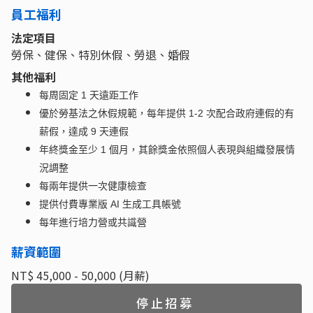
員工福利
法定項目
勞保、健保、特別休假、勞退、婚假
其他福利
每周固定 1 天遠距工作
優於勞基法之休假規範，每年提供 1-2 次配合政府連假的有
薪假，達成 9 天連假
年終獎金至少 1 個月，其餘獎金依照個人表現與組織發展情
況調整
每兩年提供一次健康檢查
提供付費專業版 AI 生成工具帳號
每年進行培力營或共識營
薪資範圍
NT$ 45,000 - 50,000 (月薪)
停止招募