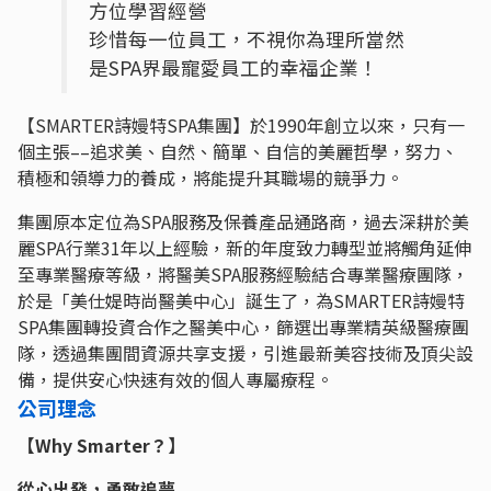
方位學習經營
珍惜每一位員工，不視你為理所當然
是SPA界最寵愛員工的幸福企業！
【SMARTER詩嫚特SPA集團】於1990年創立以來，只有一
個主張––追求美、自然、簡單、自信的美麗哲學，努力、
積極和領導力的養成，將能提升其職場的競爭力。
集團原本定位為SPA服務及保養產品通路商，過去深耕於美
麗SPA行業31年以上經驗，新的年度致力轉型並將觸角延伸
至專業醫療等級，將醫美SPA服務經驗結合專業醫療團隊，
於是「美仕媞時尚醫美中心」誕生了，為SMARTER詩嫚特
SPA集團轉投資合作之醫美中心，篩選出專業精英級醫療團
隊，透過集團間資源共享支援，引進最新美容技術及頂尖設
備，提供安心快速有效的個人專屬療程。
公司理念
【Why Smarter？】
從心出發，勇敢追夢