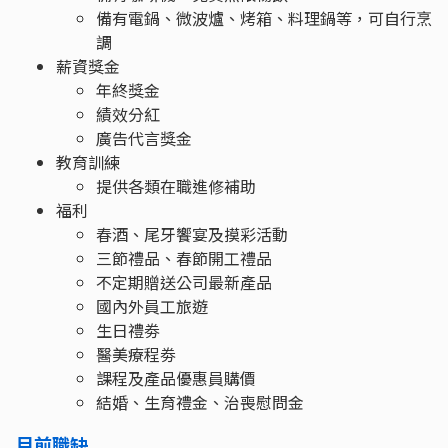
備有電鍋、微波爐、烤箱、料理鍋等，可自行烹
調
薪資獎金
年終獎金
績效分紅
廣告代言獎金
教育訓練
提供各類在職進修補助
福利
春酒、尾牙饗宴及摸彩活動
三節禮品、春節開工禮品
不定期贈送公司最新產品
國內外員工旅遊
生日禮劵
醫美療程劵
課程及產品優惠員購價
結婚、生育禮金、治喪慰問金
目前職缺