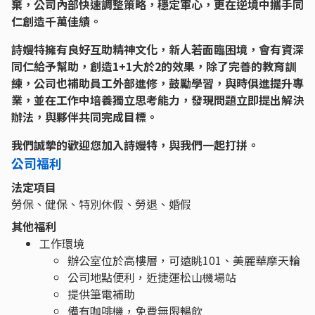
棄，公司內部快速調整策略，穩定軍心，更在逆境中攜手同
仁創造千萬佳績。
詩嫚特擁有良好互助精神文化，新人若面臨困境，會有資深
同仁給予幫助，創造1+1大於2的效果，除了完善的教育訓
練，公司也補助員工外部進修，鼓勵學習，與時俱進提升專
業，並在工作中培養獨立思考能力，發現問題立即提出解決
辦法，與夥伴共同完成目標。
我們誠摯的歡迎您加入詩嫚特，與我們一起打拼。
公司福利
法定項目
勞保、健保、特別休假、勞退、婚假
其他福利
工作環境
辦公室位於高樓層，可遠眺101、美麗華摩天輪
公司地點便利，近捷運松山機場站
提供筆電補助
備有咖啡機，免費無限暢飲