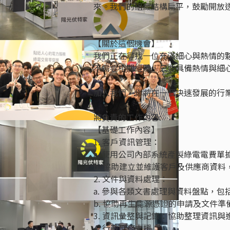
來。我們的組織結構扁平，鼓勵開放
【關於這個機會】
我們正在尋找一位充滿細心與熱情的
不需要相關經驗，只要具備熱情與細
加入我們，你將在一個快速發展的行
將負責的工作內容:
【基礎工作內容】
1. 客戶資訊管理：
a. 使用公司內部系統產製綠電電費單
b. 協助建立並維護客戶及供應商資
2. 文件與資料處理：
a. 參與各類文書處理與資料盤點，
b. 協助再生能源憑證的申請及文件準
3. 資訊彙整與記錄：協助整理資訊
4. 行政庶務支援：