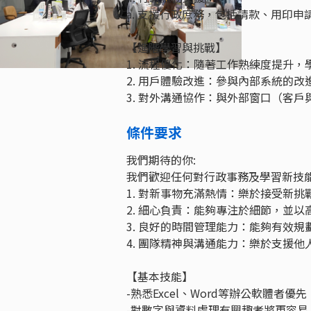
a. 支援行政庶務，包括請款、用印
【進階學習與挑戰】
1. 流程優化：隨著工作熟練度提升
2. 用戶體驗改進：參與內部系統的
3. 對外溝通協作：與外部窗口（客
條件要求
我們期待的你:
我們歡迎任何對行政事務及學習新技
1. 對新事物充滿熱情：樂於接受新
2. 細心負責：能夠專注於細節，並
3. 良好的時間管理能力：能夠有效
4. 團隊精神與溝通能力：樂於支援
【基本技能】
-熟悉Excel、Word等辦公軟體者
-對數字與資料處理有興趣者將更容易