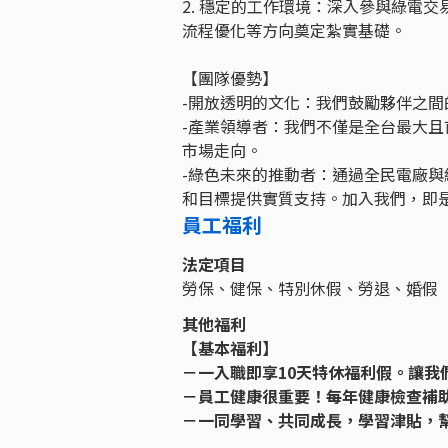
2. 穩定的工作環境：深入參與綠電
流程優化等方向奠定紮實基礎。
【團隊優勢】
-開放透明的文化：我們鼓勵夥伴之
-產業領導者：我們不僅是全台最大
市場走向。
-綠色未來的推動者：通過全民電廠
和目標提供實質支持。加入我們，即
員工福利
法定項目
勞保、健保、特別休假、勞退、婚假
其他福利
【基本福利】
－一入職即享10天特休福利假。讓我們一起wo
－員工健康很重要！每年健康檢查補
－一同學習、共同成長，學習津貼，