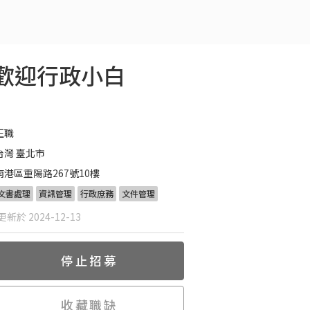
，歡迎行政小白
正職
台灣 臺北市
南港區重陽路267號10樓
文書處理
資訊管理
行政庶務
文件管理
新於 2024-12-13
停止招募
收藏職缺