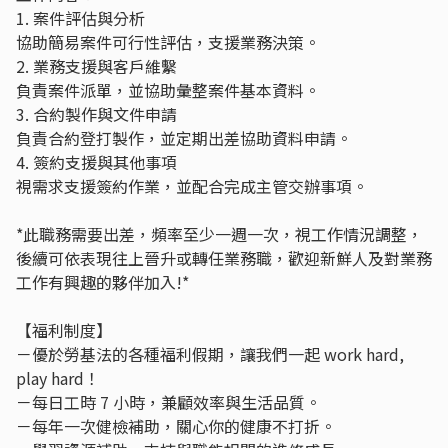
1. 案件評估與分析
協助簡易案件可行性評估，支援業務決策。
2. 業務支援與客戶維繫
負責案件派單，並協助彙整案件基本資料。
3. 合約製作與文件申請
負責合約登打製作，並定期出差協助資料申請。
4. 簽約支援與其他事項
視需求支援簽約作業，並配合完成主管交辦事項。
*此職務需要出差，頻率至少一週一次，視工作情況調整，
後續可依表現往上晉升或轉任業務職，歡迎新鮮人及對業務
工作有興趣的夥伴加入!*
【福利制度】
－優於勞基法的各種福利假期，讓我們一起 work hard,
play hard！
－每日工時 7 小時，兼顧效率與生活品質。
－每年一次健檢補助，關心你的健康不打折。