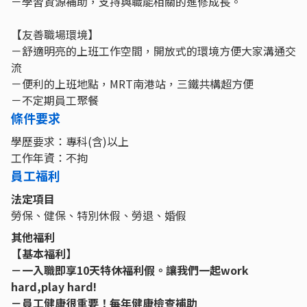
－學習資源補助，支持與職能相關的進修成長。
【友善職場環境】
－舒適明亮的上班工作空間，開放式的環境方便大家溝通交
流
－便利的上班地點，MRT南港站，三鐵共構超方便
－不定期員工聚餐
條件要求
學歷要求：專科(含)以上
工作年資：不拘
員工福利
法定項目
勞保、健保、特別休假、勞退、婚假
其他福利
【基本福利】
－一入職即享10天特休福利假。讓我們一起work
hard,play hard!
－員工健康很重要！每年健康檢查補助