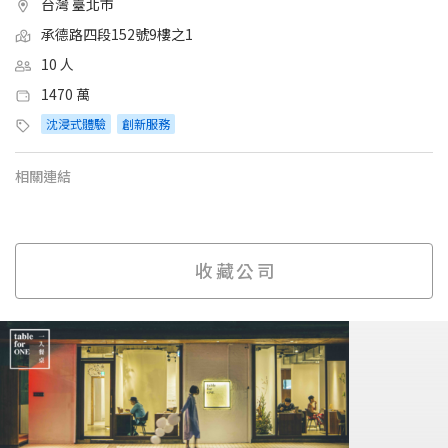
台灣 臺北市
承德路四段152號9樓之1
10 人
1470 萬
沈浸式體驗
創新服務
相關連結
收藏公司