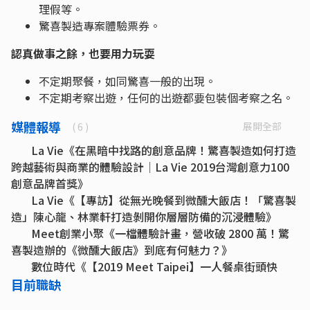
理假等。
驚喜製造專案體驗票券。
認真做事之餘，也要用力玩耍
不定期聚餐，如同驚喜一般的出現。
不定期考察出遊，任何的出遊都要包裝個考察之名。
媒體報導
展開全部
( 6 )
La Vie《在黑暗中找路的創意品牌！驚喜製造如何打造
跨越藝術與商業的體驗設計│La Vie 2019台灣創意力100
創意品牌首獎》
La Vie《【專訪】從無光晚餐到微醺大飯店！「驚喜製
造」陳心龍、林業軒打造剝開你層層防備的沉浸體驗》
Meet創業小聚《一檔體驗計畫，營收破 2800 萬！驚
喜製造辦的《微醺大飯店》到底有何魅力？》
數位時代《【2019 Meet Taipei】一人餐桌街頭快
閃、逼哭人的微醺告白，「驚喜製造」如何用體驗玩出千萬
目前職缺
營收？》