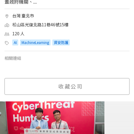
蓋政府機關、...
台灣 臺北市
松山區光復北路11巷46號15樓
120 人
AI
MachineLearning
資安防護
相關連結
收藏公司