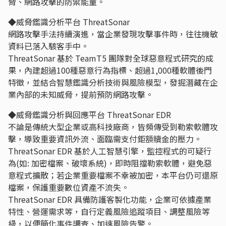
脅、網路攻擊的防禦能量。
◆威脅鑑識分析平台 ThreatSonar
網路攻擊手法持續演進，當企業發現攻擊事件時，往往機敏
資料已落入駭客手中。
ThreatSonar 基於 TeamT5 團隊對全球惡意程式研究的成
果，內建超過100種惡意行為指標、超過1,000種軟體後門
特徵，並結合智慧鑑識分析技術與風險模型，發掘潛藏在企
業內部的未知威脅，提前預防網路攻擊。
◆威脅鑑識分析與回應平台 ThreatSonar EDR
不論是傳統大型企業或高科技廠商，皆頻傳受到勒索軟體攻
擊，導致重要資訊外流、面臨需支付鉅額贖金的壓力。
ThreatSonar EDR 基於人工智慧引擎，監控程式的可疑行
為(如: 加密檔案、破壞系統)，即時阻擋勒索軟體，避免惡
意程式擴散；若企業重要檔案不幸被加密，本平台仍可還原
檔案，保護重要數位資產不流失。
ThreatSonar EDR 具備防護客製化功能，企業可依據產業
特性、營運需求等，自行定義風險追蹤項目、調整風險等
級，以便簡化事件調查、加速風險告警。