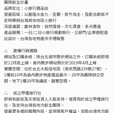
團隊創生計畫
品牌定位：小旅行選品店
發展區域：以基隆水金九、宜蘭、新竹為主，及配合節氣不
定時舉辦台灣其他地區小旅行
深度議題：農林漁牧、自然環境，文化資產、多元價值
產品服務：一日/二日小旅行規劃執行、公部門/企業遊程委
託設計、台灣各地物產伴手禮販售
△ 建構行銷通路
網站及訂購系統：除台北城市散步網站之外，訂購系統即將
於12月底上線，島內散步網站預計於2019年4月上線
實體空間：位於台北大稻埕地區（南京西路239巷27號），
1樓前10坪為島內散步物產選品展示、20坪為團隊辦公空
間，地下1樓20坪為講座、展覽空間。
△ 成立甲種旅行社
即將有創投及天使投資人入股支持，增資用於成立甲種旅行
社，及支持台灣各地方創生團隊。
發展更多樣的服務內容，並保障客戶權益，協助台灣地方創