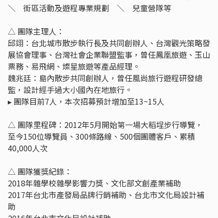
＼ 街區活動及遊程專業規劃 ＼ 兒童營隊等
△ 團隊主理人：
邱翊：台北城市散步執行長及共同創辦人、台灣觀光策略發
展協會理事、台灣社會企業聯盟監事，曾任鳳凰旅遊、玉山
票務、易飛網、燦星旅遊等產品經理。
魏兆廷：島內散步共同創辦人，曾任風尚旅行遊程研發總
監，設計經手過大小國內在地旅行。
▸ 團隊目前7人，本次招募預計增加至13~15人
△ 團隊里程碑：2012年5月開始第一場大稻埕步行導覽，
至今150位導覽員、300條路線、500個團體客戶、累積
40,000人次
△ 團隊獲獎紀錄：
2018年雜學校雜學影響力獎、文化部文創產業補助
2017年台北市產發局品牌行銷補助、台北市文化局設計補
助