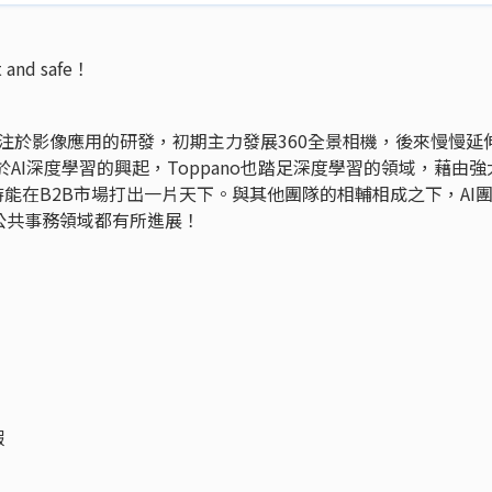
 and safe！
年，專注於影像應用的研發，初期主力發展360全景相機，後來慢慢延
AI深度學習的興起，Toppano也踏足深度學習的領域，藉由強
待能在B2B市場打出一片天下。與其他團隊的相輔相成之下，AI
公共事務領域都有所進展！
假