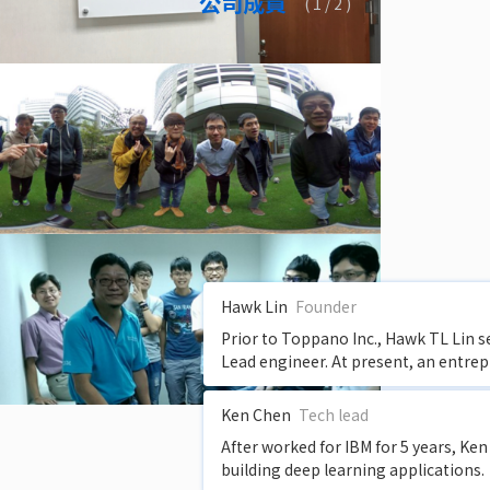
公司成員
(
1
/ 2 )
Hawk Lin
Founder
Prior to Toppano Inc., Hawk TL Lin
Lead engineer. At present, an entre
Ken Chen
Tech lead
After worked for IBM for 5 years, Ken 
building deep learning applications.