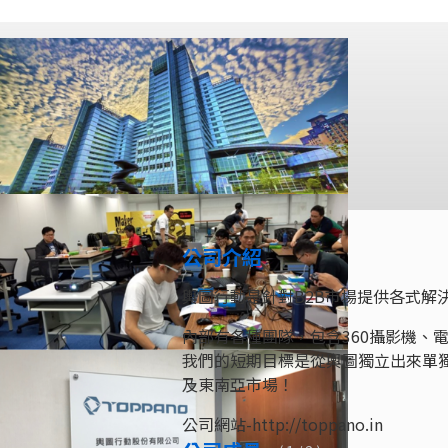
公司介紹
輿圖行動是針對B2B市場提供各式解
內部有各種團隊，包含360攝影機、
我們的短期目標是從輿圖獨立出來單獨
及東南亞市場！
公司網站-http://toppano.in