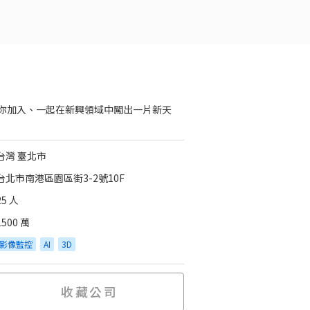
你加入、一起在新興領域中闖出一片新天
台灣 臺北市
台北市南港區園區街3-2號10F
25 人
1500 萬
影像監控
AI
3D
收藏公司