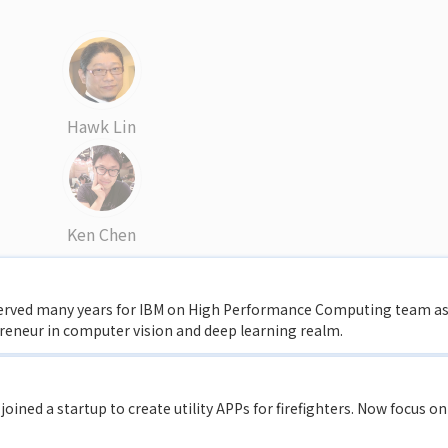
Hawk Lin
Ken Chen
 served many years for IBM on High Performance Computing team a
preneur in computer vision and deep learning realm.
joined a startup to create utility APPs for firefighters. Now focus on