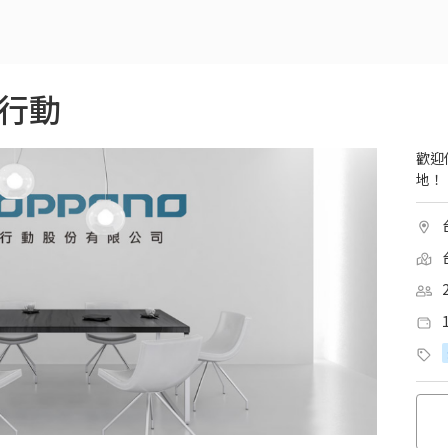
圖行動
歡迎
地！