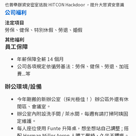
也曾舉辦資安密室逃脫 HITCON Hackdoor ，提升大眾資安意識
公司福利
法定項目
勞保、健保、特別休假、勞退、婚假
其他福利
員工保障
年薪保障全薪 14 個月
公司各項規定依循勞基法：勞保、健保、勞退、加班
費...等
辦公環境/設備
今年剛搬的新辦公室（採光極佳！）辦公區外還有休
閒區、會議室。
辦公室內附設洗手間 / 茶水間，每週有請打掃阿姨固
定維護。
每人座位使用 Funte 升降桌，想坐想站自己調整 ; 搭
配 Herman Miller Aeron 人體工學椅，久坐不腰痠。