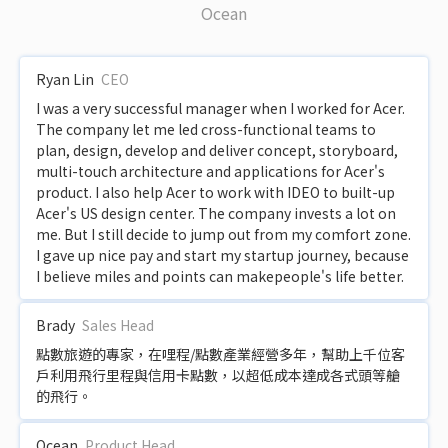
Ocean
Ryan Lin
CEO
I was a very successful manager when I worked for Acer.
The company let me led cross-functional teams to
plan, design, develop and deliver concept, storyboard,
multi-touch architecture and applications for Acer's
product. I also help Acer to work with IDEO to built-up
Acer's US design center. The company invests a lot on
me. But I still decide to jump out from my comfort zone.
I gave up nice pay and start my startup journey, because
I believe miles and points can makepeople's life better.
Brady
Sales Head
點數旅遊的專家，在哩程/點數產業經營多年，幫助上千位客
戶利用飛行里程與信用卡點數，以超低成本達成各式頭等艙
的飛行。
Ocean
Product Head