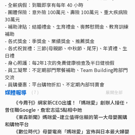
- 全薪病假：到職即享有每年 40 小時
- 團體保險：意外險 100萬元、壽險 100萬元、重大疾病險
30萬元
- 補助津貼：結婚禮金、生育禮金、喪葬慰問金、教育訓練
補助
- 各式獎金：季獎金、業績獎金、推薦獎金
- 各式祝賀禮：三節(母親節、中秋節、尾牙)、年資禮、生
日禮
- 身心照護：每2年1次的免費健康檢查及半日健檢假
- 員工凝聚：不定期部門聚餐補助、Team Building跨部門
交流
- 員購優惠：平台購物折扣、不定期內部特賣會
媒體報導
展開全部
( 7 )
《今周刊》網家新CEO出爐！「媽咪愛」創辦人接任，
曾任職Google，詹宏志這5點相中她
《東森新聞》媽咪愛–建立值得信賴的第一大母嬰團購
和購物平台
《數位時代》母嬰電商「媽咪愛」宣佈與日本最大婦嬰