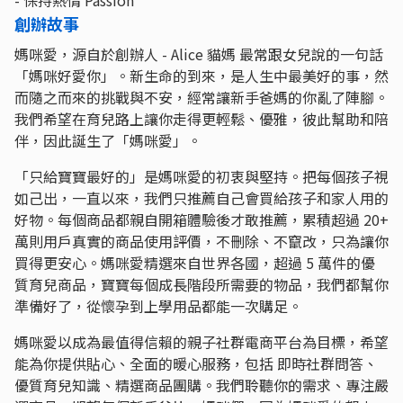
- 保持熱情 Passion
創辦故事
媽咪愛，源自於創辦人 - Alice 貓媽 最常跟女兒說的一句話
「媽咪好愛你」。新生命的到來，是人生中最美好的事，然
而隨之而來的挑戰與不安，經常讓新手爸媽的你亂了陣腳。
我們希望在育兒路上讓你走得更輕鬆、優雅，彼此幫助和陪
伴，因此誕生了「媽咪愛」。
「只給寶寶最好的」是媽咪愛的初衷與堅持。把每個孩子視
如己出，一直以來，我們只推薦自己會買給孩子和家人用的
好物。每個商品都親自開箱體驗後才敢推薦，累積超過 20+
萬則用戶真實的商品使用評價，不刪除、不竄改，只為讓你
買得更安心。媽咪愛精選來自世界各國，超過 5 萬件的優
質育兒商品，寶寶每個成長階段所需要的物品，我們都幫你
準備好了，從懷孕到上學用品都能一次購足。
媽咪愛以成為最值得信賴的親子社群電商平台為目標，希望
能為你提供貼心、全面的暖心服務，包括 即時社群問答、
優質育兒知識、精選商品團購。我們聆聽你的需求、專注嚴