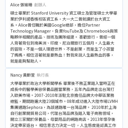
Alice 張瑜珊
創辦人
碩士畢業於 Stanford University 資工碩士及管理碩士大學畢
業於伊利諾香檳校區資工系，大一大二曾就讀於台大資工
系。Alice曾任職於美國Google總部，擔任Partner
Technology Manager，負責YouTube及 Chromebook與策
略夥伴相關的產品、技術及團隊組建。 喜歡旅行，曾經一個
人背著背包到南美洲、印度、尼泊爾旅行五個月。人生最大
的冒險，不是一個人環遊世界、不是創業，而是生了小孩當
了媽媽。相信活著就是要熱血！對我來說人生最熱血的事，
就是能夠幫助人。
Nancy 黃齡萱
執行長
大學畢業於政治大學新聞學系 畢業後不務正業踏入當時正在
成長中的醫學美容保養品圈當業務，五年內品牌走出台灣打
入歐美市場。2007-2010年派駐北京擔任品牌大中華區業務
總監，期間跑遍大陸23個城市。08年成功進入大陸市場LVMH
集團通路Sephora，為該通路唯一台灣品牌。 2010年於上海
自行創業開貿易公司，代理台灣品牌及踏入電子商務領域，
開立三家關於保養品、母嬰用品的網路商店。2013年懷孕後
決定舉家返台。 相信意志力決定一切 ，人生態度是認真工作