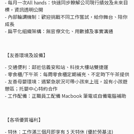
- 每月一次All hands：快速同步瞭解公司現行績效及未來目
標，資訊透明公開
- 內部輪調機制：歡迎挑戰不同工作嘗試，給你舞台、陪你
成長
- 扁平化組織架構：無官僚文化、用數據及事實溝通
【友善環境及設備】
- 交通便利：鄰近信義安和站、科技大樓站雙捷運
- 零食櫃/下午茶：每周零食櫃定期補充、不定時下午茶提供
- 友善母嬰環境：遇緊急狀況可帶小孩來上班，設有小孩遊
憩區；托嬰中心特約合作
- 工作配備：正職員工配備 Macbook 筆電或自備電腦補助
【各項優質福利】
- 特休：工作滿三個月即享有 5 天特休 (優於勞基法)