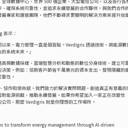
全球數據中心、世界 500 強企業、大型電信公司，以及各行各
率、確保系統可靠性，並追求永續發展的合作夥伴。與我們合作
發展專家和運營團隊，他們不斷尋求更聰明的解決方案來提升效
ng 表示：
來，電力管理一直是個盲點。Verdigris 透過技術，將能源數
色的系統未來。」
過高頻數據採樣、雲端智慧分析和動態的數位分身技術，建立可
的決策。例如：協助客戶節省千萬美元的資本支出、發現隱藏的
可靠性。
心是創新、協作和使命感。我們致力於解決實際問題，創造真正有意義的
面對能源挑戰，推動永續發展。如果你希望加入一家正在改變世
，那麼 Verdigris 就是你理想的工作場所。
es to transform energy management through AI-driven