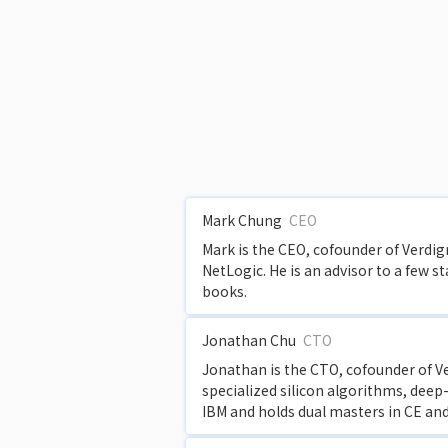
Mark Chung
CEO
Mark is the CEO, cofounder of Verdig
NetLogic. He is an advisor to a few s
books.
Jonathan Chu
CTO
Jonathan is the CTO, cofounder of Ve
specialized silicon algorithms, deep-
IBM and holds dual masters in CE and