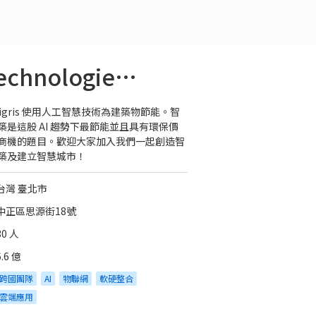
美商綠銅科技有限公司臺灣分公司 Verdigris Technologies, Inc.
rdigris 使用人工智慧技術為建築物節能。智
築是這股 AI 趨勢下最節能並且具有環保價
商機的題目。歡迎大家加入我們一起創造智
築及建立智慧城市！
台灣 臺北市
中正區思源街18號
30 人
6.6 億
跨國團隊
AI
物聯網
軟硬整合
雲端應用