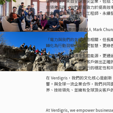
我們的客戶來自全球頂尖企業，包括：
的領先品牌。他們都是致力於提高效
對象包括設施管理者、工程師、永續
和減少碳排放。
我們的 CEO 兼共同創辦人 Mark Chu
「電力與我們的生活息息相關，但長期以
轉化為行動洞察，推動更智慧、更綠
我們的平台不僅僅是監控能源，更通
的能源數據體系，協助客戶做出正確
源浪費，或提升系統運行的穩定性和
在 Verdigris，我們的文化核
響。與全球一流企業合作，我們共同
界、技術領先、並擁有全球頂尖客戶的公司
At Verdigris, we empower business