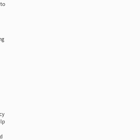
 to
ng
cy
elp
nd