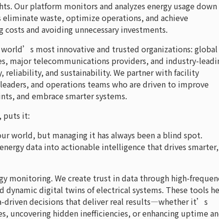
ghts. Our platform monitors and analyzes energy usage down
s eliminate waste, optimize operations, and achieve
ng costs and avoiding unnecessary investments.
world’s most innovative and trusted organizations: global
es, major telecommunications providers, and industry-leadi
reliability, and sustainability. We partner with facility
y leaders, and operations teams who are driven to improve
ints, and embrace smarter systems.
 puts it:
our world, but managing it has always been a blind spot.
g energy data into actionable intelligence that drives smarter,
y monitoring. We create trust in data through high-frequen
d dynamic digital twins of electrical systems. These tools h
driven decisions that deliver real results—whether it’s
ses, uncovering hidden inefficiencies, or enhancing uptime a