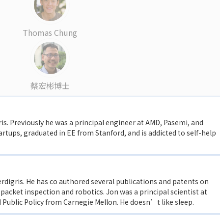
Thomas Chung
蔡宏彬博士
ris. Previously he was a principal engineer at AMD, Pasemi, and
tartups, graduated in EE from Stanford, and is addicted to self-help
rdigris. He has co authored several publications and patents on
packet inspection and robotics. Jon was a principal scientist at
 Public Policy from Carnegie Mellon. He doesn’t like sleep.