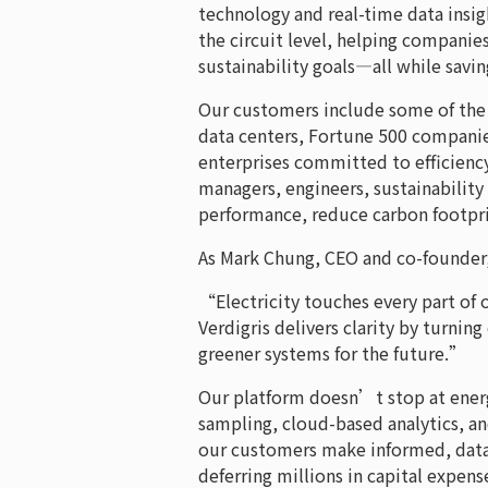
technology and real-time data insi
the circuit level, helping companie
sustainability goals—all while savi
Our customers include some of the 
data centers, Fortune 500 compani
enterprises committed to efficiency, 
managers, engineers, sustainabilit
performance, reduce carbon footpr
As Mark Chung, CEO and co-founder,
“Electricity touches every part of 
Verdigris delivers clarity by turnin
greener systems for the future.”
Our platform doesn’t stop at energ
sampling, cloud-based analytics, an
our customers make informed, data-
deferring millions in capital expen