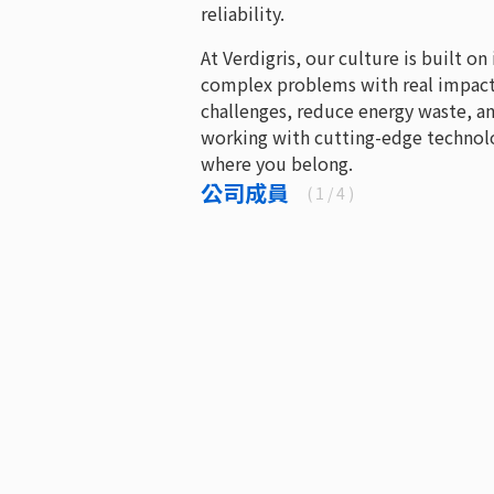
reliability.
At Verdigris, our culture is built o
complex problems with real impact. 
challenges, reduce energy waste, a
working with cutting-edge technolog
where you belong.
公司成員
(
1
/ 4 )