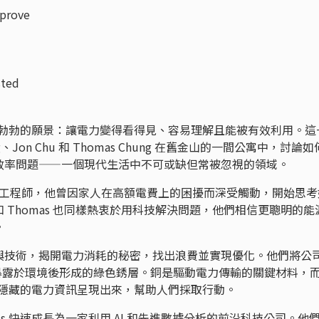
prove
sted
單但雄心勃勃的願景：讓電力變得看得見、容易理解且能被有效利用。這
、Jon Chu 和 Thomas Chung 在舊金山的一間公寓中，討論如
效率問題——一個現代生活中不可或缺但常被忽視的領域。
電機工程師，他曾因家人在高額電費上的困擾而深受觸動，開始思考
和 Thomas 也同樣熱衷於用科技解決問題，他們相信更聰明的能
。
與技術，揭開電力消耗的秘密，找出浪費並實現優化。他們將公
暴露於環境後形成的綠色銹層。銅是驅動電力傳輸的關鍵材料，
銹，將隱藏的電力資訊呈現出來，幫助人們採取行動。
ris 快速成長為一家利用 AI 和先進數據分析的前沿科技公司。他