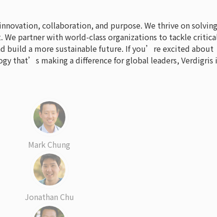
n innovation, collaboration, and purpose. We thrive on solvin
We partner with world-class organizations to tackle critica
nd build a more sustainable future. If you’re excited about
y that’s making a difference for global leaders, Verdigris 
Mark Chung
Jonathan Chu